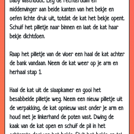
baby vasthoudt. Leg de rechterduim en
26 Jun 2018
Kinderen
2.85
middenvinger aan beide kanten van het bekje en
16 May
Chihuahua
2.93
2018
oefen lichte druk uit, totdat de kat het bekje opent.
Schuif het pilletje naar binnen en laat de kat haar
10 May
Plat
2.92
2018
bekje dichtdoen.
05 May
Tijger
2.74
2018
Raap het pilletje van de vloer een haal de kat achter
02 May
Torren
3.37
de bank vandaan. Neem de kat weer op je arm en
2018
herhaal stap 1.
18 Apr 2018
♫At the carwash♫
3.40
Haal de kat uit de slaapkamer en gooi het
05 Apr 2018
De hond van John Travolta
2.83
besabbelde pilletje weg. Neem een nieuw pilletje uit
28 Mar
Selfish
3.25
2018
de verpakking, de kat opnieuw vast onder je arm en
houd met je linkerhand de poten vast. Dwing de
25 Mar 2018
RIP konijntje
3.08
kaak van de kat open en schuif de pil in het
20 Mar
Olifant?
3.10