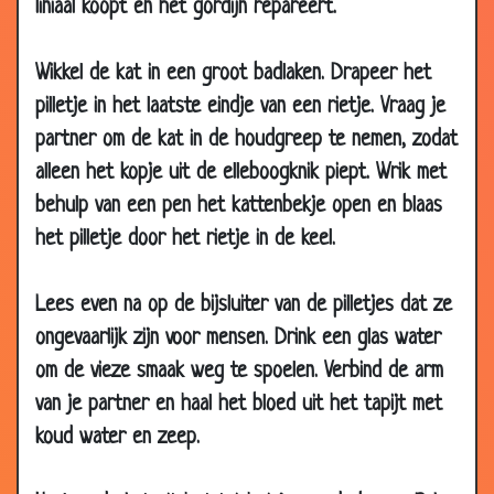
liniaal koopt en het gordijn repareert.
14 Aug 2014
Mannetjes- of vrouwtjesvissen
2.97
08 Jul 2014
John Woodhouse in de jungle
3.04
Wikkel de kat in een groot badlaken. Drapeer het
28 May
Ontsnapte olifant
3.28
pilletje in het laatste eindje van een rietje. Vraag je
2014
partner om de kat in de houdgreep te nemen, zodat
05 Apr 2014
Hekel aan de kat
3.40
alleen het kopje uit de elleboogknik piept. Wrik met
05 Apr 2014
Meezingen
2.95
behulp van een pen het kattenbekje open en blaas
het pilletje door het rietje in de keel.
28 Mar 2014
Pas op voor de hond
2.95
19 Mar 2014
De kat van het ministerie
2.93
Lees even na op de bijsluiter van de pilletjes dat ze
12 Mar 2014
Pratende hond
3.56
ongevaarlijk zijn voor mensen. Drink een glas water
08 Nov
Springen
3.12
om de vieze smaak weg te spoelen. Verbind de arm
2013
van je partner en haal het bloed uit het tapijt met
25 Oct 2013
Kangoeroes in de regen
2.41
koud water en zeep.
29 Jul 2013
Kip bereiden
2.77
06 Jul 2013
Opscheppen
3.22