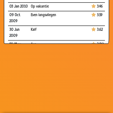
03 Jan 2010
Op vakantie
3.46
09 Oct
Even langsvliegen
3.59
2009
30 Jun
Kalf
3.62
2009
28 May
Aap
3.08
2009
17 May
Nijlpaad
2.38
2009
27 Apr 2009
Jachthond
3.16
08 Apr
Museum schilderij
3.40
2009
20 Mar
Amsterdammer koopt homo-koe
1.97
2009
02 Oct
De eend en de barman
3.59