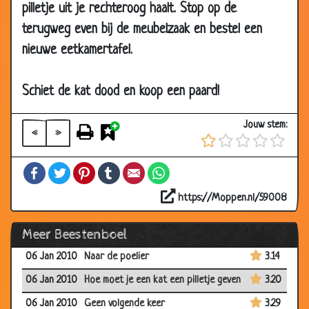
pilletje uit je rechteroog haalt. Stop op de
28 Apr 2010
Verstoppen in de jungle
2.85
terugweg even bij de meubelzaak en bestel een
23 Apr 2010
Zeg niets tegen de papagaai!
3.43
nieuwe eetkamertafel.
14 Mar 2010
Dropjes
3.27
Schiet de kat dood en koop een paard!
20 Jan 2010
Solliciteren
3.40
20 Jan 2010
Steeds duurder
3.26
Jouw stem:
«
»
20 Jan 2010
Betalen
2.67
06 Jan 2010
Tamme leeuw
2.98
Facebook
Twitter
Pinterest
Tumblr
Email
WhatsApp
06 Jan 2010
Bijzondere hond
3.18
https://Moppen.nl/59008
06 Jan 2010
Brutale bestelling
3.02
Meer Beestenboel
06 Jan 2010
Lekker gezond
3.41
06 Jan 2010
Naar de poelier
3.14
06 Jan 2010
Hoe moet je een kat een pilletje geven
3.20
06 Jan 2010
Geen volgende keer
3.29