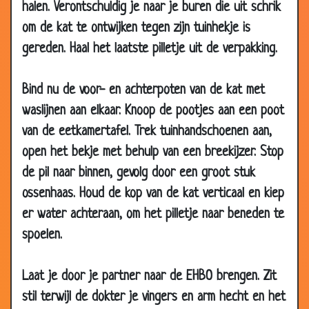
halen. Verontschuldig je naar je buren die uit schrik
24 Feb 2011
Olifanten geheugen
2.49
om de kat te ontwijken tegen zijn tuinhekje is
11 Feb 2011
De gorilla
3.45
gereden. Haal het laatste pilletje uit de verpakking.
14 Jan 2011
Papagaai
3.34
06 Aug
Bergen in zicht
2.89
Bind nu de voor- en achterpoten van de kat met
2010
waslijnen aan elkaar. Knoop de pootjes aan een poot
28 Jul 2010
Stoere muizen
3.23
van de eetkamertafel. Trek tuinhandschoenen aan,
28 Jul 2010
Hoezo hoofdpijn?!
2.13
open het bekje met behulp van een breekijzer. Stop
19 Jul 2010
Racepaard
2.55
de pil naar binnen, gevolg door een groot stuk
29 Jun 2010
Poker
3.07
ossenhaas. Houd de kop van de kat verticaal en kiep
er water achteraan, om het pilletje naar beneden te
28 Apr 2010
Het moraal
3.26
spoelen.
28 Apr 2010
Flesopener
3.50
28 Apr 2010
De voorspelling
3.46
Laat je door je partner naar de EHBO brengen. Zit
28 Apr 2010
Lekker maaltijd
3.06
stil terwijl de dokter je vingers en arm hecht en het
28 Apr 2010
Afgeleid
3.52