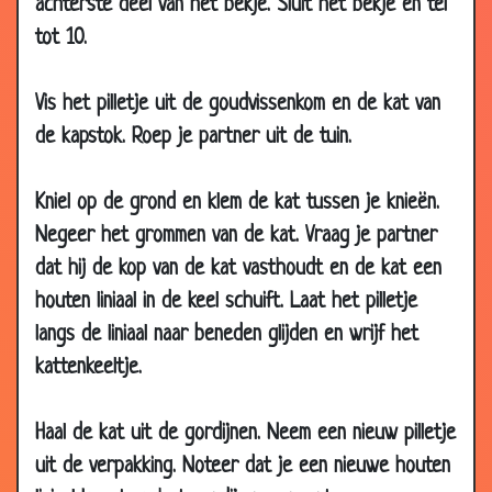
achterste deel van het bekje. Sluit het bekje en tel
2018
tot 10.
05 Aug 2017
Duur
2.83
18 May
Nationaal-socialisten...
2.69
Vis het pilletje uit de goudvissenkom en de kat van
2017
de kapstok. Roep je partner uit de tuin.
21 Feb 2017
Blowende konijn
2.83
21 Feb 2017
Familie
3.16
Kniel op de grond en klem de kat tussen je knieën.
09 Feb 2017
Trein
3.00
Negeer het grommen van de kat. Vraag je partner
13 Feb 2016
Pas op voor de hond!
3.07
dat hij de kop van de kat vasthoudt en de kat een
19 Dec 2014
Rotste dag
2.88
houten liniaal in de keel schuift. Laat het pilletje
19 Dec 2014
Verkouden vlo
3.57
langs de liniaal naar beneden glijden en wrijf het
kattenkeeltje.
19 Dec 2014
Honden scheiden
2.88
24 Oct 2014
Duiven kampioen
2.79
Haal de kat uit de gordijnen. Neem een nieuw pilletje
24 Oct 2014
Nog nooit eerder gezien
3.04
uit de verpakking. Noteer dat je een nieuwe houten
11 Sep 2014
Niet laten afleiden
2.94