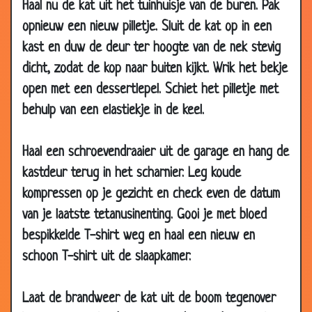
Haal nu de kat uit het tuinhuisje van de buren. Pak
28 Jun 2013
Hoge prijs
3.17
opnieuw een nieuw pilletje. Sluit de kat op in een
22 Mar 2013
Twee bergen in zicht
2.82
kast en duw de deur ter hoogte van de nek stevig
dicht, zodat de kop naar buiten kijkt. Wrik het bekje
08 Mar
Potje pokeren
2.80
2013
open met een dessertlepel. Schiet het pilletje met
22 Feb 2013
Papegaaien in 't zottenhuis
1.99
behulp van een elastiekje in de keel.
10 Nov 2012
Vissen
2.69
Haal een schroevendraaier uit de garage en hang de
15 Sep 2012
Leren vliegen
3.46
kastdeur terug in het scharnier. Leg koude
20 Jul 2012
Heb jij het al gehoord?
2.59
kompressen op je gezicht en check even de datum
10 Jul 2012
Muis en olifant
2.87
van je laatste tetanusinenting. Gooi je met bloed
29 Jun 2012
Even langskomen
3.40
bespikkelde T-shirt weg en haal een nieuw en
01 Jun 2012
Vriend varken
3.56
schoon T-shirt uit de slaapkamer.
25 Jan 2012
Niet in dienst willen!
3.65
Laat de brandweer de kat uit de boom tegenover
03 Oct 2011
Dromen
2.79