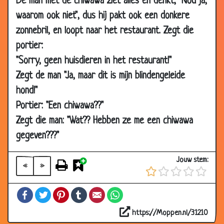
De man met de chiwawa ziet alles en denkt, "Nou ja,
13 Mar 2007
Dode lilliputter
2.94
waarom ook niet", dus hij pakt ook een donkere
29 Jan 2007
Pratende dieren
3.41
zonnebril, en loopt naar het restaurant. Zegt die
08 Jan 2007
Afgerichte varken
3.69
portier:
08 Jan 2007
Late overwinning
3.15
"Sorry, geen huisdieren in het restaurant!"
08 Jan 2007
Dure koffie
3.51
Zegt de man "Ja, maar dit is mijn blindengeleide
08 Jan 2007
Goochelaar's papegaai
3.20
hond!"
Portier: "Een chiwawa??"
18 Dec
Eerst even meten
2.85
2006
Zegt die man: "Wat?? Hebben ze me een chiwawa
18 Dec
Seks sinds negende jaar
3.52
gegeven???"
2006
Jouw stem:
07 Dec
Muizenissen
3.43
«
»
2006
Facebook
Twitter
Pinterest
Tumblr
Email
WhatsApp
01 Dec
Postbode
3.04
2006
https://Moppen.nl/31210
24 Nov 2006
Lelijkste van het land
3.43