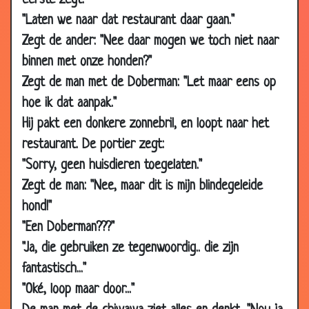
eerste zegt:
24 Oct 2007
Worteltjestaart
3.03
"Laten we naar dat restaurant daar gaan."
19 Oct 2007
Meertalige papegaai
3.25
Zegt de ander: "Nee daar mogen we toch niet naar
18 Oct 2007
Oversteken
3.61
binnen met onze honden?"
18 Oct 2007
Parende katten
2.93
Zegt de man met de Doberman: "Let maar eens op
hoe ik dat aanpak."
12 Oct 2007
Olifant en man in de sauna
3.21
Hij pakt een donkere zonnebril, en loopt naar het
23 Aug 2007
Dure huisdieren
2.81
restaurant. De portier zegt:
16 Jul 2007
De soldaat en de papegaai
2.89
"Sorry, geen huisdieren toegelaten."
21 Jun 2007
Vliegtuigramp
3.19
Zegt de man: "Nee, maar dit is mijn blindegeleide
11 Jun 2007
Varkensvoer
3.47
hond!"
11 Jun 2007
Olifanten truukjes
2.79
"Een Doberman???"
04 Jun 2007
Stotteraars altijd laten uitspreken
3.54
"Ja, die gebruiken ze tegenwoordig.. die zijn
21 May 2007
Verschil tussen honden en katten
3.58
fantastisch..."
"Oké, loop maar door..."
29 Apr 2007
Eekhoorntje
2.75