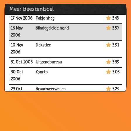
Meer Beestenboel
17 Nov 2006
Vlooien
2.94
17 Nov 2006
Pakje shag
3.43
16 Nov
Blindegeleide hond
3.59
2006
10 Nov
Dekstier
3.91
2006
31 Oct 2006
Uitzendbureau
3.39
30 Oct
Koorts
3.05
2006
29 Oct
Brandweerwagen
3.23
2006
22 Oct 2006
Waarzegster
3.04
14 Oct 2006
Breedbekkikker
2.98
11 Oct 2006
Vleermuis
2.92