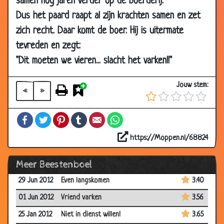
samen nog jaren verder op de boerderij."
Dus het paard raapt al zijn krachten samen en zet
06 Jul 2013
Opscheppen
3.22
zich recht. Daar komt de boer. Hij is uitermate
28 Jun 2013
Hoge prijs
3.17
tevreden en zegt:
22 Mar 2013
Twee bergen in zicht
2.82
"Dit moeten we vieren... slacht het varken!!"
08 Mar
Potje pokeren
2.80
2013
Jouw stem:
«
»
22 Feb 2013
Papegaaien in 't zottenhuis
1.99
10 Nov 2012
Vissen
2.69
Facebook
Twitter
Pinterest
Tumblr
Email
WhatsApp
15 Sep 2012
Leren vliegen
3.46
https://Moppen.nl/68824
20 Jul 2012
Heb jij het al gehoord?
2.59
Meer Beestenboel
10 Jul 2012
Muis en olifant
2.88
29 Jun 2012
Even langskomen
3.40
01 Jun 2012
Vriend varken
3.56
25 Jan 2012
Niet in dienst willen!
3.65