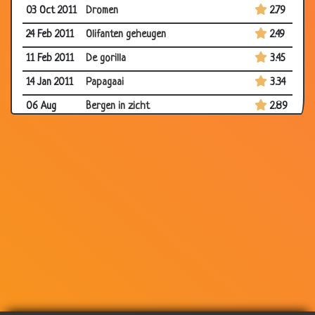
03 Oct 2011
Dromen
2.79
24 Feb 2011
Olifanten geheugen
2.49
11 Feb 2011
De gorilla
3.45
14 Jan 2011
Papagaai
3.34
06 Aug
Bergen in zicht
2.89
2010
28 Jul 2010
Stoere muizen
3.23
28 Jul 2010
Hoezo hoofdpijn?!
2.13
19 Jul 2010
Racepaard
2.55
29 Jun 2010
Poker
3.07
28 Apr 2010
Het moraal
3.26
28 Apr 2010
Flesopener
3.50
28 Apr 2010
De voorspelling
3.46
28 Apr 2010
Lekker maaltijd
3.06