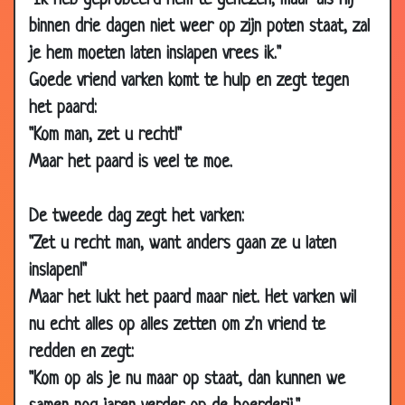
"Ik heb geprobeerd hem te genezen, maar als hij
11 Sep 2014
Niet laten afleiden
2.97
binnen drie dagen niet weer op zijn poten staat, zal
14 Aug 2014
Mannetjes- of vrouwtjesvissen
2.97
je hem moeten laten inslapen vrees ik."
Goede vriend varken komt te hulp en zegt tegen
08 Jul 2014
John Woodhouse in de jungle
3.07
het paard:
28 May
Ontsnapte olifant
3.29
"Kom man, zet u recht!"
2014
Maar het paard is veel te moe.
05 Apr 2014
Hekel aan de kat
3.40
05 Apr 2014
Meezingen
2.95
De tweede dag zegt het varken:
28 Mar 2014
Pas op voor de hond
2.95
"Zet u recht man, want anders gaan ze u laten
19 Mar 2014
De kat van het ministerie
2.93
inslapen!"
12 Mar 2014
Pratende hond
3.56
Maar het lukt het paard maar niet. Het varken wil
08 Nov
Springen
3.12
nu echt alles op alles zetten om z'n vriend te
2013
redden en zegt:
25 Oct 2013
Kangoeroes in de regen
2.41
"Kom op als je nu maar op staat, dan kunnen we
29 Jul 2013
Kip bereiden
2.77