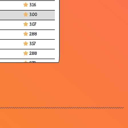
3.16
3.00
3.07
2.88
3.57
2.88
2.79
3.04
2.94
2.97
3.04
3.28
3.40