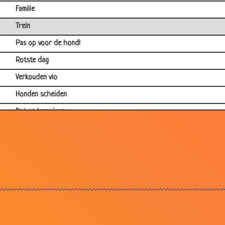
Familie
Trein
Pas op voor de hond!
Rotste dag
Verkouden vlo
Honden scheiden
Duiven kampioen
Nog nooit eerder gezien
Niet laten afleiden
Mannetjes- of vrouwtjesvissen
John Woodhouse in de jungle
Ontsnapte olifant
Hekel aan de kat