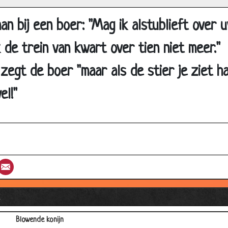
Kinderen
n bij een boer: "Mag ik alstublieft over 
Chihuahua
 de trein van kwart over tien niet meer."
Plat
Tijger
 zegt de boer "maar als de stier je ziet ha
Torren
el!"
♫At the carwash♫
De hond van John Travolta
Selfish
RIP konijntje
st
umblr
Email
Olifant?
Duur
l
Nationaal-socialisten...
Blowende konijn