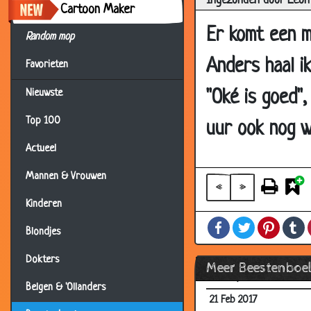
Ingezonden door Leon
Cartoon Maker
26 Jun 2018
Er komt een ma
Random mop
16 May 2018
Anders haal ik
10 May 2018
Favorieten
05 May 2018
"Oké is goed",
Nieuwste
02 May 2018
Top 100
uur ook nog w
18 Apr 2018
Actueel
05 Apr 2018
Mannen & Vrouwen
28 Mar 2018
«
»
Kinderen
25 Mar 2018
Facebook
Twitter
Pintere
T
20 Mar 2018
Blondjes
05 Aug 2017
Dokters
Meer Beestenboe
18 May 2017
Belgen & 'Ollanders
21 Feb 2017