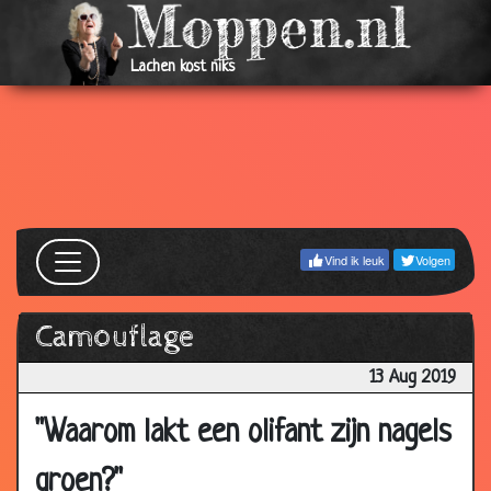
Lachen kost niks
Vind ik leuk
Volgen
Camouflage
13 Aug 2019
"Waarom lakt een olifant zijn nagels
groen?"