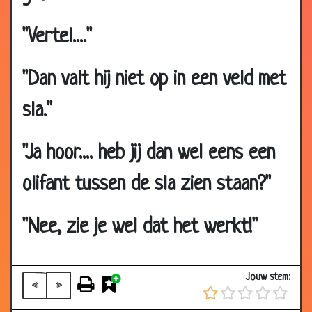
"Vertel...."
"Dan valt hij niet op in een veld met
sla."
07 Jan 2020
Lift voor varkens
2.75
28 Dec 2019
Mol en Olifant
2.89
"Ja hoor.... heb jij dan wel eens een
13 Dec 2019
Gekke koeienziekte
2.61
olifant tussen de sla zien staan?"
26 Nov 2019
Nu even niet....
2.99
01 Nov 2019
Leuk huisdier
2.81
"Nee, zie je wel dat het werkt!"
31 Oct 2019
Evert Kwok - Trekker
3.05
27 Sep 2019
Ree
2.70
22 Sep 2019
Hondenvoer
2.80
Jouw stem:
«
»
09 Sep
In de dierentuin
3.16