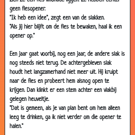
zien ze een fles limonade liggen. Ze hebben echter
2013
geen flesopener.
22 Feb 2013
Papegaaien in 't zottenhuis
1.99
"Ik heb een idee", zegt een van de slakken.
"Als jij hier blijft om de fles te bewaken, haal ik een
10 Nov 2012
Vissen
2.69
opener op."
15 Sep 2012
Leren vliegen
3.46
20 Jul 2012
Heb jij het al gehoord?
2.59
Een jaar gaat voorbij, nog een jaar, de andere slak is
10 Jul 2012
Muis en olifant
2.87
nog steeds niet terug. De achtergebleven slak
29 Jun 2012
Even langskomen
3.40
houdt het langzamerhand niet meer uit. Hij kruipt
01 Jun 2012
Vriend varken
3.56
naar de fles en probeert hem alsnog open te
25 Jan 2012
Niet in dienst willen!
3.65
krijgen. Dan klinkt er een stem achter een vlakbij
gelegen heuveltje.
03 Oct 2011
Dromen
2.79
"Dat is gemeen, als je van plan bent om hem alleen
24 Feb 2011
Olifanten geheugen
2.49
leeg te drinken, ga ik niet verder om die opener te
11 Feb 2011
De gorilla
3.45
halen."
14 Jan 2011
Papagaai
3.34