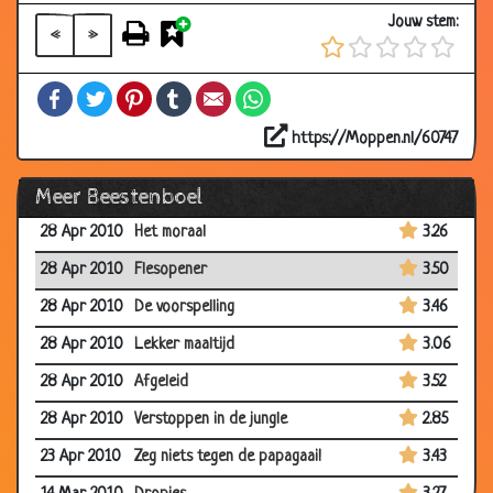
06 Aug
Bergen in zicht
2.89
Jouw stem:
«
»
2010
28 Jul 2010
Stoere muizen
3.23
Facebook
Twitter
Pinterest
Tumblr
Email
WhatsApp
28 Jul 2010
Hoezo hoofdpijn?!
2.13
https://Moppen.nl/60747
19 Jul 2010
Racepaard
2.55
Meer Beestenboel
29 Jun 2010
Poker
3.07
28 Apr 2010
Het moraal
3.26
28 Apr 2010
Flesopener
3.50
28 Apr 2010
De voorspelling
3.46
28 Apr 2010
Lekker maaltijd
3.06
28 Apr 2010
Afgeleid
3.52
28 Apr 2010
Verstoppen in de jungle
2.85
23 Apr 2010
Zeg niets tegen de papagaai!
3.43