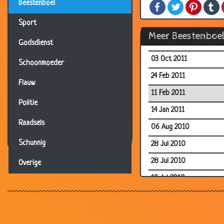
Beestenboel
Facebook
Twitter
Pintere
T
29 Jun 2012
Sport
01 Jun 2012
Meer Beestenboe
25 Jan 2012
Godsdienst
03 Oct 2011
Schoonmoeder
24 Feb 2011
Flauw
11 Feb 2011
Politie
14 Jan 2011
Raadsels
06 Aug 2010
Schunnig
28 Jul 2010
28 Jul 2010
Overige
19 Jul 2010
29 Jun 2010
28 Apr 2010