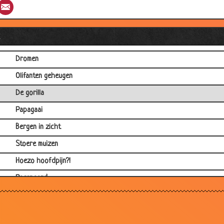
st
umblr
Email
Even langskomen
Vriend varken
l
Niet in dienst willen!
Dromen
Olifanten geheugen
De gorilla
Papagaai
Bergen in zicht
Stoere muizen
Hoezo hoofdpijn?!
Racepaard
Poker
Het moraal