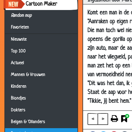
Ingezonden door Marc
Cartoon Maker
12 Mar 2014
Komt een man in de d
Random mop
08 Nov 2013
"Aanraken op eigen ri
25 Oct 2013
Favorieten
Die man toch wel nie
29 Jul 2013
opeens die gorilla op
Nieuwste
06 Jul 2013
zijn auto, maar de a
Top 100
naar het vliegveld, 
28 Jun 2013
Actueel
man zet het op een 
22 Mar 2013
van vermoeidheid ne
Mannen & Vrouwen
08 Mar 2013
"Dit was het dan, ik
22 Feb 2013
Kinderen
Staat de aap voor he
10 Nov 2012
Blondjes
"Tikkie, jij bent hem."
15 Sep 2012
Dokters
20 Jul 2012
«
»
Belgen & 'Ollanders
10 Jul 2012