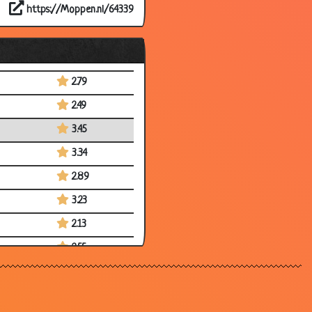
https://Moppen.nl/64339
3.40
3.56
3.65
2.79
2.49
3.45
3.34
2.89
3.23
2.13
2.55
3.07
3.26