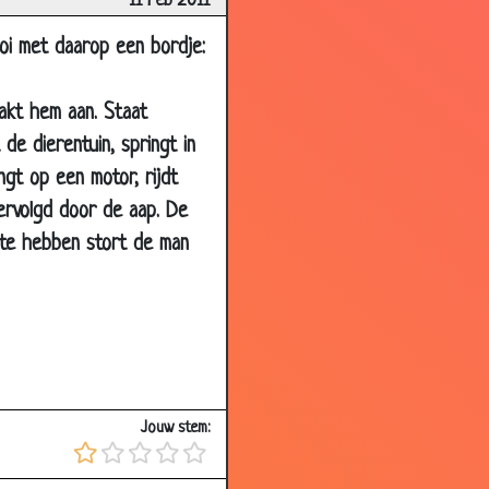
11 Feb 2011
3.56
kooi met daarop een bordje:
3.12
2.41
aakt hem aan. Staat
2.77
 de dierentuin, springt in
3.22
ngt op een motor, rijdt
tervolgd door de aap. De
3.17
 te hebben stort de man
2.82
2.80
1.99
2.69
3.46
Jouw stem:
2.59
2.87