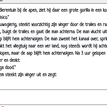
el
Pratende hond
ierentuin bij de apen, ziet hij daar een grote gorilla in een 
Springen
sico."
Kangoeroes in de regen
uwsgierig, steekt voorzichtig zijn vinger door de tralies en r
Kip bereiden
, buigt de tralies en gaat die man achterna. De man vlucht uit
Opscheppen
ap blijft hem achtervolgen. De man zwemt het kanaal over, spri
pakt het vliegtuig naar een ver land, nog steeds wordt hij ach
Hoge prijs
lopen, maar de aap blijft hem achtervolgen. Na 3 uur gelopen
Twee bergen in zicht
er en denkt:
Potje pokeren
 ga dood."
Papegaaien in 't zottenhuis
m steekt zijn vinger uit en zegt:
Vissen
Leren vliegen
Heb jij het al gehoord?
Muis en olifant