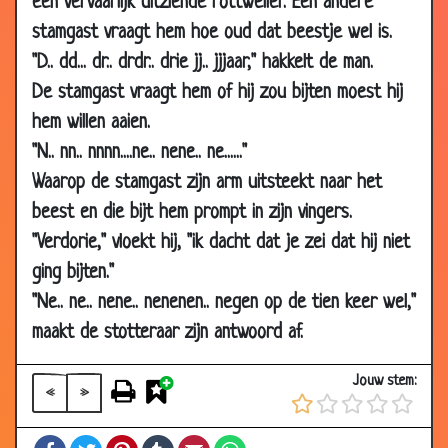
een vervaarlijk uitziende rottweiler. Een andere
11 Feb 2008
Papegaaitje kopen
3.75
stamgast vraagt hem hoe oud dat beestje wel is.
04 Feb
Klein gevaarte
3.10
"D.. dd... dr.. drdr.. drie jj.. jjjaar," hakkelt de man.
2008
De stamgast vraagt hem of hij zou bijten moest hij
14 Jan 2008
Het varkentje
3.21
hem willen aaien.
14 Jan 2008
Uit Nijmegen
2.97
"N.. nn.. nnnn....ne.. nene.. ne......"
13 Dec 2007
Dat is lachen!
3.54
Waarop de stamgast zijn arm uitsteekt naar het
08 Nov
Onbeschofte papegaai
3.22
beest en die bijt hem prompt in zijn vingers.
2007
"Verdorie," vloekt hij, "ik dacht dat je zei dat hij niet
24 Oct 2007
Worteltjestaart
3.03
ging bijten."
19 Oct 2007
Meertalige papegaai
3.25
"Ne.. ne.. nene.. nenenen.. negen op de tien keer wel,"
maakt de stotteraar zijn antwoord af.
18 Oct 2007
Oversteken
3.61
18 Oct 2007
Parende katten
2.93
Jouw stem:
«
»
12 Oct 2007
Olifant en man in de sauna
3.21
23 Aug 2007
Dure huisdieren
2.80
Facebook
Twitter
Pinterest
Tumblr
Email
WhatsApp