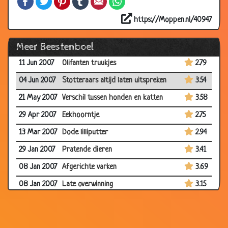
16 Jul 2007
De soldaat en de papegaai
2.89
https://Moppen.nl/40947
21 Jun 2007
Vliegtuigramp
3.19
Meer Beestenboel
11 Jun 2007
Varkensvoer
3.47
11 Jun 2007
Olifanten truukjes
2.79
04 Jun 2007
Stotteraars altijd laten uitspreken
3.54
21 May 2007
Verschil tussen honden en katten
3.58
29 Apr 2007
Eekhoorntje
2.75
13 Mar 2007
Dode lilliputter
2.94
29 Jan 2007
Pratende dieren
3.41
08 Jan 2007
Afgerichte varken
3.69
08 Jan 2007
Late overwinning
3.15
08 Jan 2007
Dure koffie
3.51
08 Jan 2007
Goochelaar's papegaai
3.20