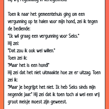
mij vrij regelmatig in verlegenheid.
27 Apr 2009
Jachthond
3.16
Toen ik naar het gemeentehuis ging om een
08 Apr
Museum schilderij
3.40
vergunning op te halen voor mijn hond, zei ik tegen
2009
de bediende:
20 Mar
Amsterdammer koopt homo-koe
1.97
2009
"Ik wil graag een vergunning voor Seks."
Hij zei:
02 Oct
De eend en de barman
3.59
2008
"Dat zou ik ook wel willen."
Toen zei ik:
27 Aug 2008
Sollicitatie
3.66
"Maar het is een hond!"
05 Jun
Renpaarden
3.44
2008
Hij zei dat het niet uitmaakte hoe ze er uitzag. Toen
zei ik:
29 May
Twee vliegen
3.53
2008
"Maar je begrijpt het niet. Ik heb Seks sinds mijn
negende jaar." Hij zei dat ik toen toch al wel een vrij
28 Apr
Unieke jachthond
3.55
2008
groot meisje moest zijn geweest.
28 Apr
IJsbeer
2.66