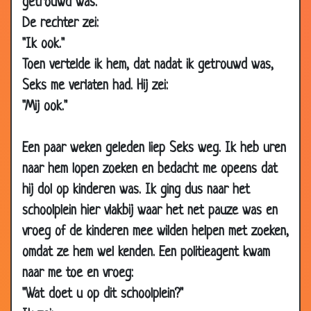
getrouwd was."
14 Jan 2008
Uit Nijmegen
2.97
De rechter zei:
13 Dec 2007
Dat is lachen!
3.54
"Ik ook."
08 Nov
Onbeschofte papegaai
3.22
Toen vertelde ik hem, dat nadat ik getrouwd was,
2007
Seks me verlaten had. Hij zei:
24 Oct 2007
Worteltjestaart
3.03
"Mij ook."
19 Oct 2007
Meertalige papegaai
3.25
18 Oct 2007
Oversteken
3.61
Een paar weken geleden liep Seks weg. Ik heb uren
18 Oct 2007
Parende katten
2.93
naar hem lopen zoeken en bedacht me opeens dat
hij dol op kinderen was. Ik ging dus naar het
12 Oct 2007
Olifant en man in de sauna
3.21
schoolplein hier vlakbij waar het net pauze was en
23 Aug 2007
Dure huisdieren
2.80
vroeg of de kinderen mee wilden helpen met zoeken,
16 Jul 2007
De soldaat en de papegaai
2.89
omdat ze hem wel kenden. Een politieagent kwam
21 Jun 2007
Vliegtuigramp
3.19
naar me toe en vroeg:
11 Jun 2007
Varkensvoer
3.47
"Wat doet u op dit schoolplein?"
11 Jun 2007
Olifanten truukjes
2.79