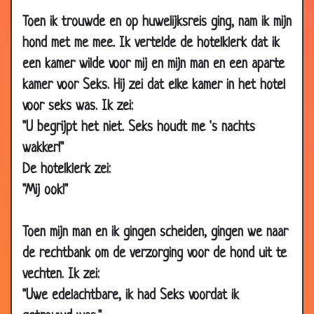
2008
Toen ik trouwde en op huwelijksreis ging, nam ik mijn
05 Apr
Zo'n onschuldig hondje
3.73
hond met me mee. Ik vertelde de hotelklerk dat ik
2008
een kamer wilde voor mij en mijn man en een aparte
31 Mar
Stomme hond
3.73
kamer voor Seks. Hij zei dat elke kamer in het hotel
2008
voor seks was. Ik zei:
15 Mar
Afgekeurd
2.93
"U begrijpt het niet. Seks houdt me 's nachts
2008
wakker!"
25 Feb 2008
Depressie
2.73
De hotelklerk zei:
25 Feb 2008
Lege eieren
3.24
"Mij ook!"
25 Feb 2008
Dure papegaaien
3.32
Toen mijn man en ik gingen scheiden, gingen we naar
11 Feb 2008
Papegaaitje kopen
3.75
de rechtbank om de verzorging voor de hond uit te
04 Feb
Klein gevaarte
3.10
vechten. Ik zei:
2008
"Uwe edelachtbare, ik had Seks voordat ik
14 Jan 2008
Het varkentje
3.21