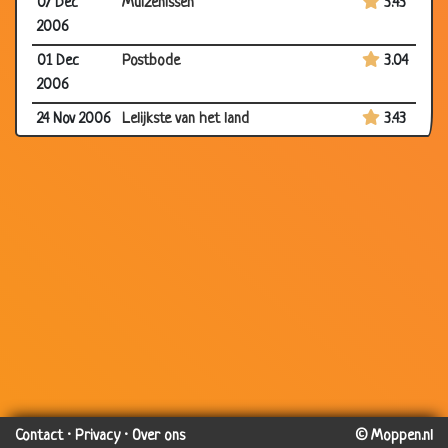
07 Dec
Muizenissen
3.43
2006
01 Dec
Postbode
3.04
2006
24 Nov 2006
Lelijkste van het land
3.43
17 Nov 2006
Vlooien
2.94
17 Nov 2006
Pakje shag
3.43
16 Nov
Blindegeleide hond
3.59
2006
10 Nov
Dekstier
3.91
2006
31 Oct 2006
Uitzendbureau
3.39
30 Oct
Koorts
3.05
2006
29 Oct
Brandweerwagen
3.23
Contact
·
Privacy
·
Over ons
© Moppen.nl