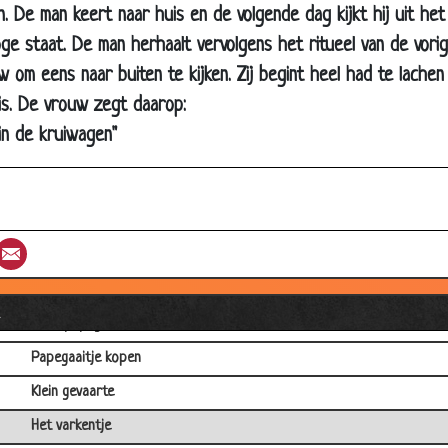
 De man keert naar huis en de volgende dag kijkt hij uit het
Renpaarden
ge staat. De man herhaalt vervolgens het ritueel van de vori
Twee vliegen
w om eens naar buiten te kijken. Zij begint heel had te lach
Unieke jachthond
is. De vrouw zegt daarop:
IJsbeer
 in de kruiwagen"
Zo'n onschuldig hondje
Stomme hond
Afgekeurd
st
umblr
Email
Depressie
Lege eieren
l
Dure papegaaien
Papegaaitje kopen
Klein gevaarte
Het varkentje