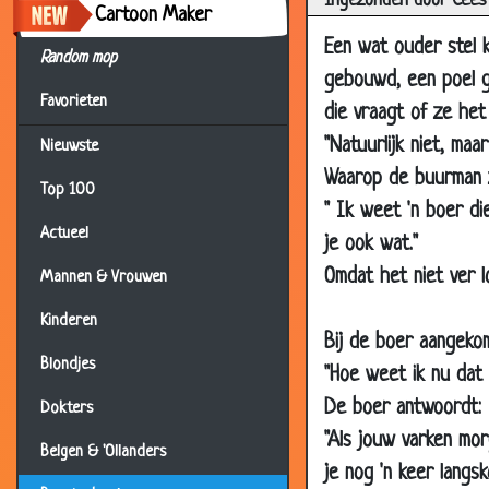
Ingezonden door Cees
Cartoon Maker
06 Jan 2010
Een wat ouder stel k
Random mop
06 Jan 2010
gebouwd, een poel g
06 Jan 2010
Favorieten
die vraagt of ze het 
03 Jan 2010
"Natuurlijk niet, maa
Nieuwste
09 Oct 2009
Waarop de buurman 
Top 100
" Ik weet 'n boer di
30 Jun 2009
Actueel
je ook wat."
28 May 2009
Omdat het niet ver l
Mannen & Vrouwen
17 May 2009
Kinderen
27 Apr 2009
Bij de boer aangeko
08 Apr 2009
Blondjes
"Hoe weet ik nu dat
20 Mar 2009
De boer antwoordt:
Dokters
02 Oct 2008
"Als jouw varken mor
Belgen & 'Ollanders
je nog 'n keer langsk
27 Aug 2008