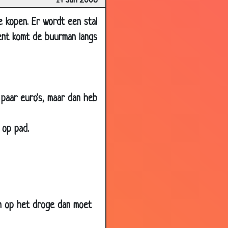
14 Jan 2008
3.14
e kopen. Er wordt een stal
3.20
ent komt de buurman langs
3.29
3.46
3.59
 paar euro's, maar dan heb
3.62
3.08
 op pad.
2.38
3.16
3.40
1.97
3.59
ken op het droge dan moet
3.66