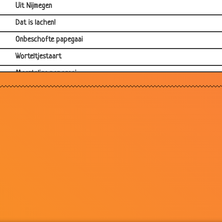
Uit Nijmegen
Dat is lachen!
Onbeschofte papegaai
Worteltjestaart
Meertalige papegaai
Oversteken
Parende katten
Olifant en man in de sauna
Dure huisdieren
De soldaat en de papegaai
Vliegtuigramp
Varkensvoer
Olifanten truukjes