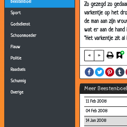
Beestenboel
Zo gezegd zo gedaan.
05 Jun 2008
varkentje op het dro
Sport
29 May 2008
de man aan zijn vrou
28 Apr 2008
Godsdienst
wat er aan de hand 
28 Apr 2008
Schoonmoeder
"Het varkentje zit al
05 Apr 2008
Flauw
31 Mar 2008
«
»
Politie
15 Mar 2008
Raadsels
Facebook
Twitter
Pintere
T
25 Feb 2008
Schunnig
25 Feb 2008
Meer Beestenboe
25 Feb 2008
Overige
11 Feb 2008
04 Feb 2008
14 Jan 2008