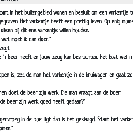
 van hoof
Naar de poelier
omt in het buitengebied wonen en besluit om een varkentje t
Hoe moet je een kat een pilletje geven
egraven. Het varkentje heeft een prettig leven. Op enig mom
Geen volgende keer
alleen bij dit ene varkentje willen houden.
Op vakantie
r wat moet ik dan doen."
Even langsvliegen
zegt:
e 'n beer heeft en jouw zeug kan bevruchten. Het kost wel 'n
Kalf
Aap
open is, zet de man het varkentje in de kruiwagen en gaat zo
Nijlpaad
Jachthond
men doet de beer zijn werk. De man vraagt aan de boer:
Museum schilderij
 de beer zijn werk goed heeft gedaan?"
Amsterdammer koopt homo-koe
De eend en de barman
genvroeg in de poel ligt dan is het geslaagd. Staat het var
omen."
Sollicitatie