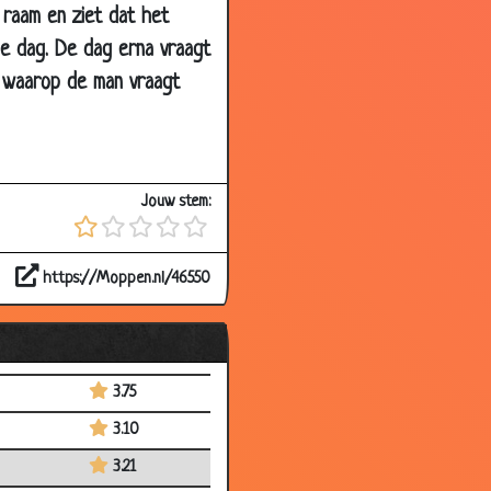
 raam en ziet dat het
3.44
ge dag. De dag erna vraagt
3.53
en waarop de man vraagt
3.55
2.66
3.73
Jouw stem:
3.73
2.93
https://Moppen.nl/46550
2.73
3.24
3.32
3.75
3.10
3.21