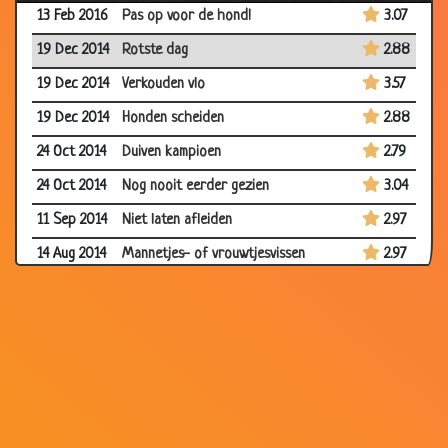
13 Feb 2016
Pas op voor de hond!
3.07
19 Dec 2014
Rotste dag
2.88
19 Dec 2014
Verkouden vlo
3.57
19 Dec 2014
Honden scheiden
2.88
24 Oct 2014
Duiven kampioen
2.79
24 Oct 2014
Nog nooit eerder gezien
3.04
11 Sep 2014
Niet laten afleiden
2.97
14 Aug 2014
Mannetjes- of vrouwtjesvissen
2.97
08 Jul 2014
John Woodhouse in de jungle
3.07
28 May
Ontsnapte olifant
3.28
2014
05 Apr 2014
Hekel aan de kat
3.40
05 Apr 2014
Meezingen
2.95