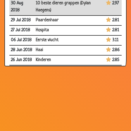
30 Aug
10 beste dieren grappen (Dylan
2.97
2018
Haegens)
29 Jul 2018
Paardenhaar
2.81
27 Jul 2018
Hospita
2.81
06 Jul 2018
Eerste vlucht
3.11
28 Jun 2018
Haai
2.86
26 Jun 2018
Kinderen
2.85
16 May
Chihuahua
2.93
2018
10 May
Plat
2.92
2018
05 May
Tijger
2.74
2018
02 May
Torren
3.37
2018