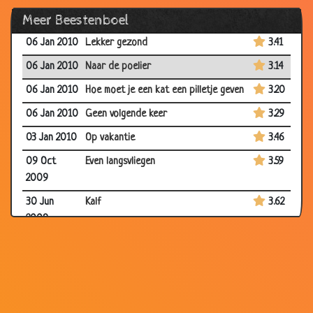
Meer Beestenboel
06 Jan 2010
Brutale bestelling
3.02
06 Jan 2010
Lekker gezond
3.41
06 Jan 2010
Naar de poelier
3.14
06 Jan 2010
Hoe moet je een kat een pilletje geven
3.20
06 Jan 2010
Geen volgende keer
3.29
03 Jan 2010
Op vakantie
3.46
09 Oct
Even langsvliegen
3.59
2009
30 Jun
Kalf
3.62
2009
28 May
Aap
3.08
2009
17 May
Nijlpaad
2.38
2009