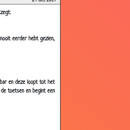
24 Oct 2014
2.61
zegt:
2.81
2.96
g nooit eerder hebt gezien,
2.74
2.95
2.71
2.97
2.81
 bar en deze loopt tot het
2.81
e de toetsen en begint een
3.11
2.86
2.85
2.93