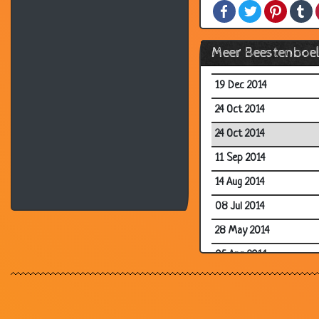
Facebook
Twitter
Pintere
T
13 Feb 2016
19 Dec 2014
Meer Beestenboe
19 Dec 2014
19 Dec 2014
24 Oct 2014
24 Oct 2014
11 Sep 2014
14 Aug 2014
08 Jul 2014
28 May 2014
05 Apr 2014
05 Apr 2014
28 Mar 2014