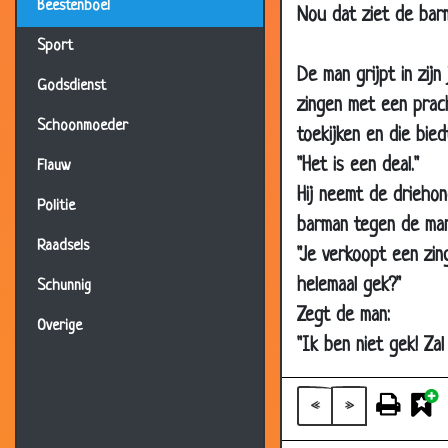
Beestenboel
Nou dat ziet de barm
10 May 2018
Sport
05 May 2018
De man grijpt in zijn
Godsdienst
02 May 2018
zingen met een prac
18 Apr 2018
Schoonmoeder
toekijken en die bie
05 Apr 2018
"Het is een deal."
Flauw
Hij neemt de driehon
28 Mar 2018
Politie
barman tegen de man
25 Mar 2018
Raadsels
"Je verkoopt een zin
20 Mar 2018
helemaal gek?"
Schunnig
05 Aug 2017
Zegt de man:
Overige
18 May 2017
"Ik ben niet gek! Za
21 Feb 2017
21 Feb 2017
«
»
09 Feb 2017