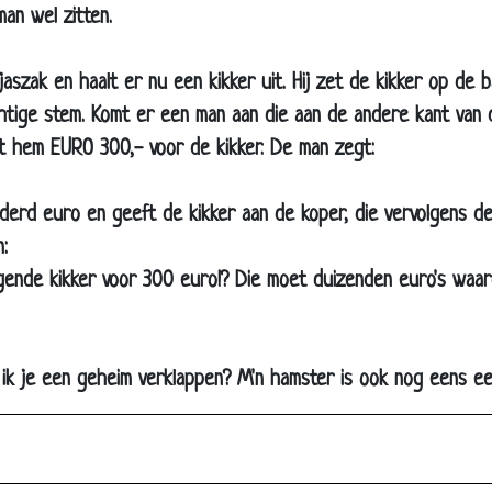
an wel zitten.
Plat
Tijger
 jaszak en haalt er nu een kikker uit. Hij zet de kikker op de 
Torren
htige stem. Komt er een man aan die aan de andere kant van 
♫At the carwash♫
dt hem EURO 300,- voor de kikker. De man zegt:
De hond van John Travolta
derd euro en geeft de kikker aan de koper, die vervolgens de
Selfish
:
RIP konijntje
gende kikker voor 300 euro!? Die moet duizenden euro's waar
Olifant?
Duur
Nationaal-socialisten...
l ik je een geheim verklappen? M'n hamster is ook nog eens e
Blowende konijn
Familie
Trein