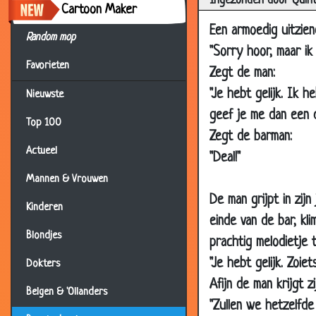
Ingezonden door Quin
Cartoon Maker
23 Dec 2018
Een armoedig uitzie
Random mop
14 Dec 2018
"Sorry hoor, maar ik
Favorieten
12 Nov 2018
Zegt de man:
"Je hebt gelijk. Ik h
10 Oct 2018
Nieuwste
geef je me dan een 
13 Sep 2018
Top 100
Zegt de barman:
07 Sep 2018
Actueel
"Deal!"
30 Aug 2018
Mannen & Vrouwen
29 Jul 2018
De man grijpt in zij
Kinderen
27 Jul 2018
einde van de bar, kl
Blondjes
06 Jul 2018
prachtig melodietje 
28 Jun 2018
"Je hebt gelijk. Zoie
Dokters
Afijn de man krijgt zi
26 Jun 2018
Belgen & 'Ollanders
"Zullen we hetzelfde
16 May 2018