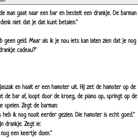
ten
Met wie spreek ik
nde man gaat naar een bar en bestelt een drankje. De barman 
Shampoo?
 denk niet dat je dat kunt betalen."
De vraag van 1 miljoen
eb geen geld. Maar als ik je nou iets kan laten zien dat je no
Parende honden
drankje cadeau?"
Is mijn hond al af?
Worm
10 beste dieren grappen (Dylan Haegens)
Paardenhaar
n jaszak en haalt er een hamster uit. Hij zet de hamster op de
Hospita
imt de bar af, loopt door de kroeg, de piano op, springt op d
Eerste vlucht
te spelen. Zegt de barman:
Haai
ts heb ik nog nooit eerder gezien. Die hamster is echt goed."
jn drankje. Zegt ie:
Kinderen
 nog een keertje doen."
Chihuahua