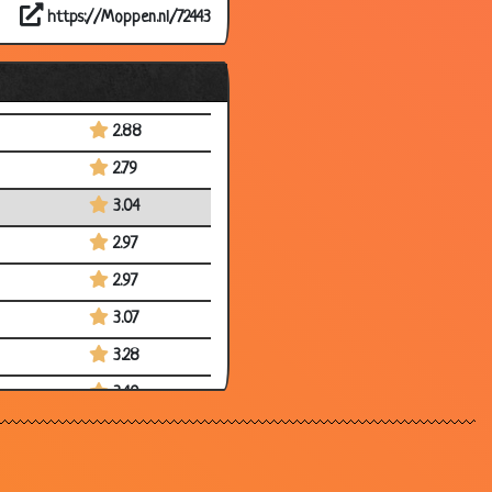
https://Moppen.nl/72443
3.07
2.88
3.57
2.88
2.79
3.04
2.97
2.97
3.07
3.28
3.40
2.95
2.95