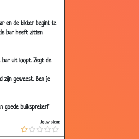
2.92
2.74
bar en de kikker begint te
3.37
de bar heeft zitten
3.40
2.83
 bar uit loopt. Zegt de
3.25
3.08
d zijn geweest. Ben je
3.10
2.83
2.69
en goede buikspreker!"
2.83
Jouw stem:
3.16
3.00