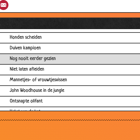
st
umblr
Email
Pas op voor de hond!
Rotste dag
l
Verkouden vlo
Honden scheiden
Duiven kampioen
Nog nooit eerder gezien
Niet laten afleiden
Mannetjes- of vrouwtjesvissen
John Woodhouse in de jungle
Ontsnapte olifant
Hekel aan de kat
Meezingen
Pas op voor de hond