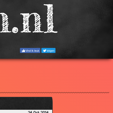
2.27
2.01
2.47
2.72
2.65
2.59
Vind ik leuk
Volgen
2.81
2.82
2.81
2.62
2.99
2.94
3.10
3.19