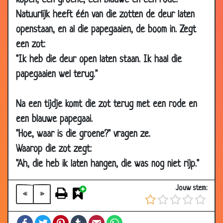
kopen, een groene, een blauwe en een rode.
11 Sep 2014
Niet laten afleiden
2.97
Natuurlijk heeft één van die zotten de deur laten
14 Aug 2014
Mannetjes- of vrouwtjesvissen
2.97
openstaan, en al die papegaaien, de boom in. Zegt
08 Jul 2014
John Woodhouse in de jungle
3.07
een zot:
28 May
Ontsnapte olifant
3.29
"Ik heb die deur open laten staan. Ik haal die
2014
papegaaien wel terug."
05 Apr 2014
Hekel aan de kat
3.40
05 Apr 2014
Meezingen
2.95
Na een tijdje komt die zot terug met een rode en
een blauwe papegaai.
28 Mar 2014
Pas op voor de hond
2.95
"Hoe, waar is die groene?" vragen ze.
19 Mar 2014
De kat van het ministerie
2.93
Waarop die zot zegt:
12 Mar 2014
Pratende hond
3.56
"Ah, die heb ik laten hangen, die was nog niet rijp."
08 Nov
Springen
3.12
2013
Jouw stem:
«
»
25 Oct 2013
Kangoeroes in de regen
2.41
29 Jul 2013
Kip bereiden
2.77
Facebook
Twitter
Pinterest
Tumblr
Email
WhatsApp