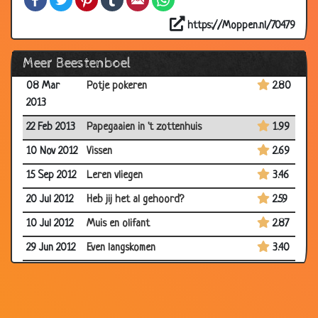
06 Jul 2013
Opscheppen
3.22
https://Moppen.nl/70479
28 Jun 2013
Hoge prijs
3.17
Meer Beestenboel
22 Mar 2013
Twee bergen in zicht
2.82
08 Mar
Potje pokeren
2.80
2013
22 Feb 2013
Papegaaien in 't zottenhuis
1.99
10 Nov 2012
Vissen
2.69
15 Sep 2012
Leren vliegen
3.46
20 Jul 2012
Heb jij het al gehoord?
2.59
10 Jul 2012
Muis en olifant
2.87
29 Jun 2012
Even langskomen
3.40
01 Jun 2012
Vriend varken
3.56
25 Jan 2012
Niet in dienst willen!
3.65