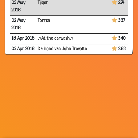
05 May
Tijger
2.74
2018
02 May
Torren
3.37
2018
18 Apr 2018
♫At the carwash♫
3.40
05 Apr 2018
De hond van John Travolta
2.83
28 Mar
Selfish
3.25
2018
25 Mar 2018
RIP konijntje
3.08
20 Mar
Olifant?
3.10
2018
05 Aug 2017
Duur
2.83
18 May
Nationaal-socialisten...
2.69
2017
21 Feb 2017
Blowende konijn
2.83