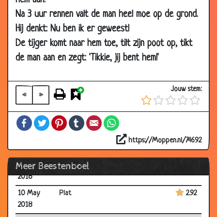
hem aan.
10 Oct 2018
Parende honden
2.74
Na 3 uur rennen valt de man heel moe op de grond.
13 Sep 2018
Is mijn hond al af?
2.95
Hij denkt: Nu ben ik er geweest!
07 Sep 2018
Worm
2.71
De tijger komt naar hem toe, tilt zijn poot op, tikt
30 Aug
10 beste dieren grappen (Dylan
2.97
de man aan en zegt: 'Tikkie, jij bent hem!'
2018
Haegens)
29 Jul 2018
Paardenhaar
2.81
Jouw stem:
«
»
27 Jul 2018
Hospita
2.81
06 Jul 2018
Eerste vlucht
3.11
Facebook
Twitter
Pinterest
Tumblr
Email
WhatsApp
28 Jun 2018
Haai
2.86
https://Moppen.nl/74692
26 Jun 2018
Kinderen
2.85
Meer Beestenboel
16 May
Chihuahua
2.93
2018
10 May
Plat
2.92
2018