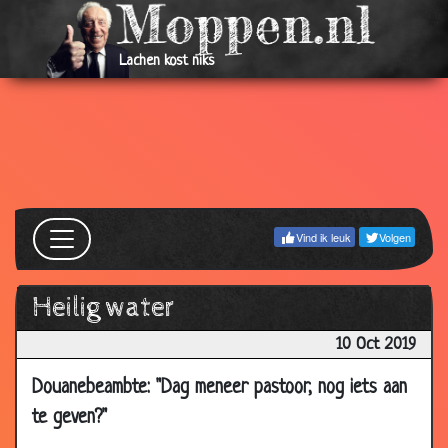
Lachen kost niks
Vind ik leuk
Volgen
Heilig water
10 Oct 2019
Douanebeambte: "Dag meneer pastoor, nog iets aan
te geven?"