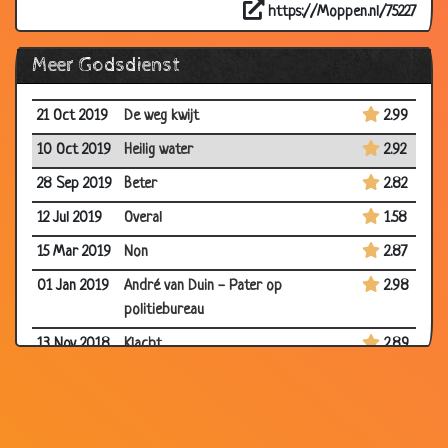
https://Moppen.nl/75227
Meer Godsdienst
21 Oct 2019
De weg kwijt
2.99
10 Oct 2019
Heilig water
2.92
28 Sep 2019
Beter
2.82
12 Jul 2019
Overal
1.58
15 Mar 2019
Non
2.87
01 Jan 2019
André van Duin - Pater op
2.98
politiebureau
13 Nov 2018
Klacht
2.89
11 May 2018
Collecte
2.98
16 Mar 2018
Atheïst
2.75
26 Nov 2017
Waarzegsters
2.79