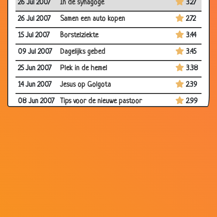
26 Jul 2007
In de synagoge
3.27
26 Jul 2007
Samen een auto kopen
2.72
15 Jul 2007
Borstelziekte
3.44
09 Jul 2007
Dagelijks gebed
3.45
25 Jun 2007
Plek in de hemel
3.38
14 Jun 2007
Jesus op Golgota
2.39
08 Jun 2007
Tips voor de nieuwe pastoor
2.99
04 Jun 2007
Gezond eten
2.43
29 May 2007
Zieke dominee
2.78
14 May 2007
Hallelujah!
3.54
27 Mar 2007
Aan de hemelpoort
3.38
21 Mar 2007
Pastoor op vacantie
3.21
17 Mar 2007
Dapper man
3.82
26 Feb 2007
Hemelse vergissing
3.71