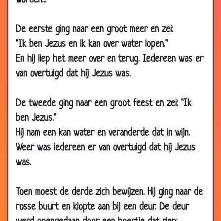
worden...
29 May 2007
Zieke dominee
2.78
De eerste ging naar een groot meer en zei:
14 May 2007
Hallelujah!
3.54
"Ik ben Jezus en ik kan over water lopen."
27 Mar 2007
Aan de hemelpoort
3.38
En hij liep het meer over en terug. Iedereen was er
21 Mar 2007
Pastoor op vacantie
3.21
van overtuigd dat hij Jezus was.
17 Mar 2007
Dapper man
3.82
26 Feb 2007
Hemelse vergissing
3.71
De tweede ging naar een groot feest en zei: "Ik
16 Feb 2007
Kerk
2.37
ben Jezus."
22 Jan 2007
De 10 geboden
3.12
Hij nam een kan water en veranderde dat in wijn.
15 Jan 2007
Een potje golf
3.36
Weer was iedereen er van overtuigd dat hij Jezus
was.
30 Dec
Lourdes doet alles!
3.54
2006
Toen moest de derde zich bewijzen. Hij ging naar de
14 Dec 2006
Leugens
2.90
rosse buurt en klopte aan bij een deur. De deur
10 Dec
Kerkgeld
3.02
2006