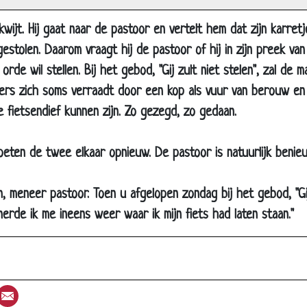
De zeven
 kwijt. Hij gaat naar de pastoor en vertelt hem dat zijn karretj
Oh, lieve Heer
s gestolen. Daarom vraagt hij de pastoor of hij in zijn preek v
In de synagoge
rde wil stellen. Bij het gebod, "Gij zult niet stelen", zal de 
Samen een auto kopen
rs zich soms verraadt door een kop als vuur van berouw en s
 fietsendief kunnen zijn. Zo gezegd, zo gedaan.
Borstelziekte
Dagelijks gebed
moeten de twee elkaar opnieuw. De pastoor is natuurlijk benieu
Plek in de hemel
Jesus op Golgota
len, meneer pastoor. Toen u afgelopen zondag bij het gebod, "G
Tips voor de nieuwe pastoor
erde ik me ineens weer waar ik mijn fiets had laten staan."
Gezond eten
Zieke dominee
Hallelujah!
st
umblr
Email
Aan de hemelpoort