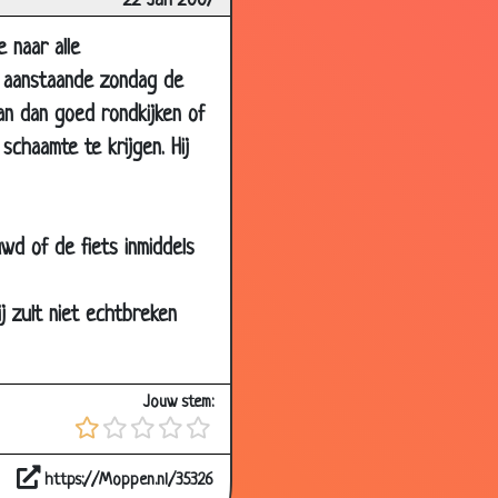
22 Jan 2007
3.92
e naar alle
3.57
an aanstaande zondag de
3.27
man dan goed rondkijken of
2.72
chaamte te krijgen. Hij
3.44
3.45
wd of de fiets inmiddels
3.38
2.39
ij zult niet echtbreken
2.99
2.43
Jouw stem:
2.78
3.54
https://Moppen.nl/35326
3.38