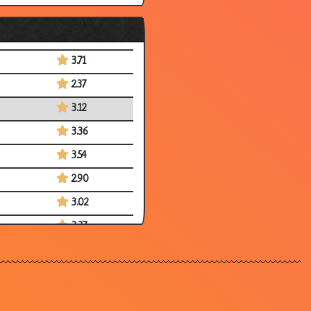
3.21
3.82
3.71
2.37
3.12
3.36
3.54
2.90
3.02
3.37
2.64
3.93
3.42