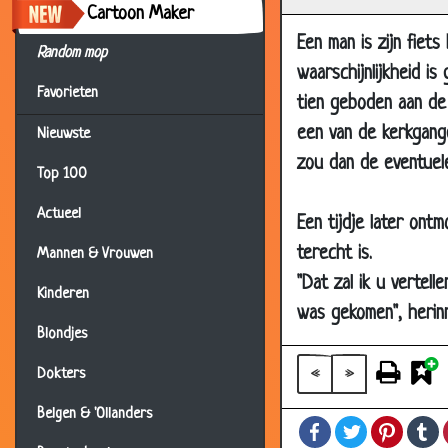
Cartoon Maker
10 Sep 2007
Een man is zijn fiets
Random mop
12 Aug 2007
waarschijnlijkheid i
Favorieten
26 Jul 2007
tien geboden aan de o
26 Jul 2007
een van de kerkgange
Nieuwste
zou dan de eventuele
15 Jul 2007
Top 100
09 Jul 2007
Actueel
Een tijdje later ont
25 Jun 2007
terecht is.
Mannen & Vrouwen
14 Jun 2007
"Dat zal ik u vertel
Kinderen
08 Jun 2007
was gekomen", herinn
04 Jun 2007
Blondjes
29 May 2007
«
»
Dokters
14 May 2007
Belgen & 'Ollanders
Facebook
Twitter
Pintere
T
27 Mar 2007