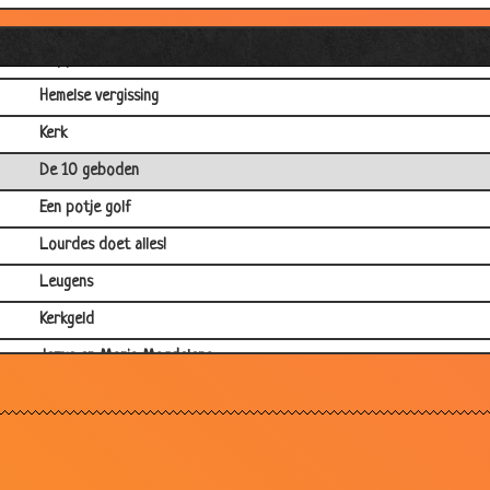
Pastoor op vacantie
Dapper man
Hemelse vergissing
Kerk
De 10 geboden
Een potje golf
Lourdes doet alles!
Leugens
Kerkgeld
Jezus en Maria Magdelena
Auto kopen
De belastinginspecteur
Nieuwe Bijbelvertaling