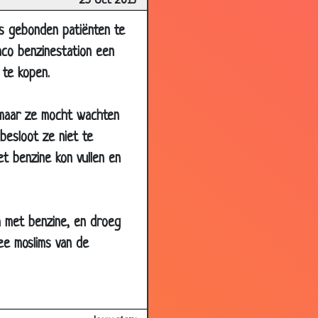
25 Oct 2013
1.58
s gebonden patiënten te
2.87
aco benzinestation een
2.98
 te kopen.
2.89
2.98
, maar ze mocht wachten
2.75
besloot ze niet te
2.79
et benzine kon vullen en
2.95
3.16
em met benzine, en droeg
2.99
wee moslims van de
3.07
2.80
3.35