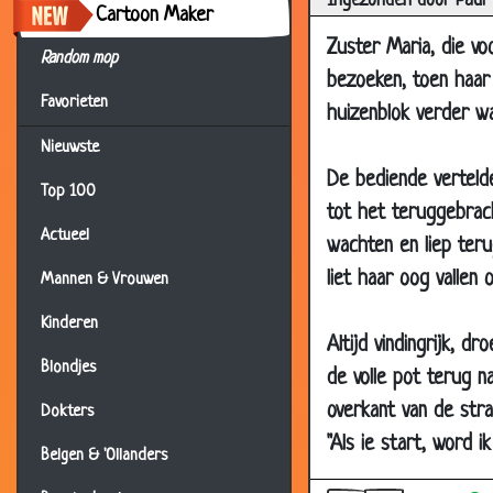
Ingezonden door Paul
Cartoon Maker
12 Jul 2019
Zuster Maria, die v
15 Mar 2019
Random mop
bezoeken, toen haar 
01 Jan 2019
Favorieten
huizenblok verder wa
13 Nov 2018
Nieuwste
11 May 2018
De bediende vertelde
Top 100
16 Mar 2018
tot het teruggebrac
Actueel
26 Nov 2017
wachten en liep teru
liet haar oog vallen
13 Dec 2016
Mannen & Vrouwen
09 Jul 2016
Kinderen
Altijd vindingrijk, 
08 Jun 2016
Blondjes
de volle pot terug n
03 Dec 2014
overkant van de stra
Dokters
12 Nov 2014
"Als ie start, word ik
Belgen & 'Ollanders
03 Nov 2014