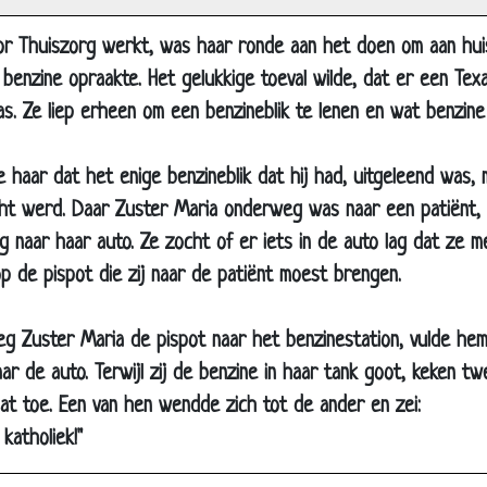
Overal
oor Thuiszorg werkt, was haar ronde aan het doen om aan hui
Non
benzine opraakte. Het gelukkige toeval wilde, dat er een Tex
André van Duin - Pater op politiebureau
s. Ze liep erheen om een benzineblik te lenen en wat benzine
Klacht
Collecte
 haar dat het enige benzineblik dat hij had, uitgeleend was
Atheïst
ht werd. Daar Zuster Maria onderweg was naar een patiënt, 
Waarzegsters
g naar haar auto. Ze zocht of er iets in de auto lag dat ze m
 op de pispot die zij naar de patiënt moest brengen.
De Hemel
Speech
droeg Zuster Maria de pispot naar het benzinestation, vulde h
Hemelpoort
aar de auto. Terwijl zij de benzine in haar tank goot, keken t
Vleselijke bekoring
at toe. Een van hen wendde zich tot de ander en zei:
Elkaar overtreffen
 katholiek!"
1 man in de kerk