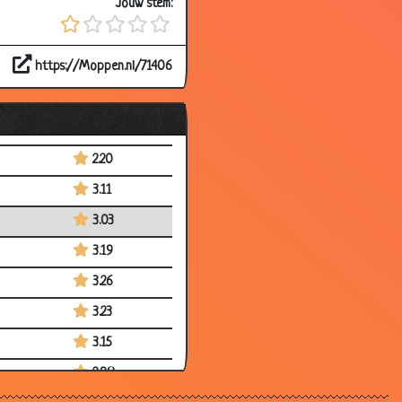
Jouw stem:
2.81
3.09
https://Moppen.nl/71406
2.88
3.18
3.00
2.20
3.11
3.03
3.19
3.26
3.23
3.15
2.98