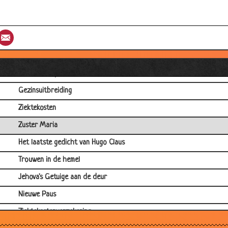
Bier vertegenwoordiger
Jezus
st
umblr
Email
Biechten
De Paus en zijn chauffeur
Bij de hemelpoort
Gezinsuitbreiding
Ziektekosten
Zuster Maria
Het laatste gedicht van Hugo Claus
Trouwen in de hemel
Jehova's Getuige aan de deur
Nieuwe Paus
Ziektekostenverzekering