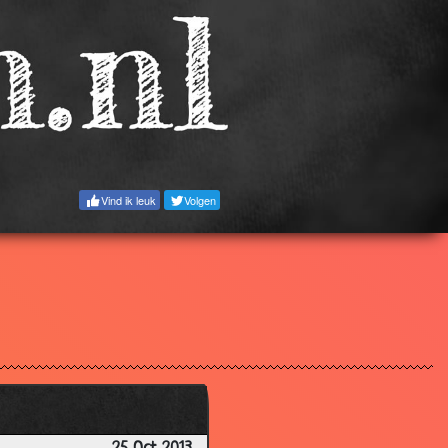
Vind ik leuk
Volgen
2.99
2.92
2.82