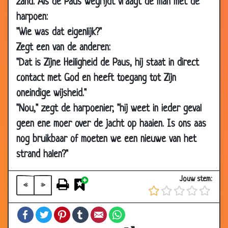
zand. Als de Paus wegrijdt vraagt de man met de
15 Nov 2006
Ladyshave
3.32
harpoen:
14 Nov 2006
Christelijk?
3.51
"Wie was dat eigenlijk?"
13 Oct 2006
In de hel
3.85
Zegt een van de anderen:
03 Oct 2006
Hemel en hel
3.10
"Dat is Zijne Heiligheid de Paus, hij staat in direct
contact met God en heeft toegang tot Zijn
13 Sep 2006
Jezus
3.30
oneindige wijsheid."
30 Aug
Vier kardinalen
2.47
"Nou," zegt de harpoenier, "hij weet in ieder geval
2006
geen ene moer over de jacht op haaien. Is ons aas
25 Aug 2006
Aanrijding
2.90
nog bruikbaar of moeten we een nieuwe van het
19 Aug 2006
Donker hier hè?
2.91
strand halen?"
21 Jun 2006
Nonnensex
3.57
22 Apr 2006
Overstroming
3.10
Jouw stem:
«
»
15 Apr 2006
Waarheen?
2.97
Facebook
Twitter
Pinterest
Tumblr
Email
WhatsApp
16 Mar
De nieuwe pastoor
3.89
2006