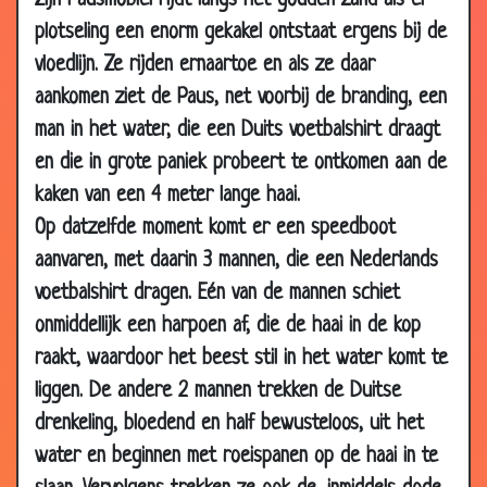
Zijn Pausmobiel rijdt langs het gouden zand als er
12 Aug 2007
Oh, lieve Heer
3.57
plotseling een enorm gekakel ontstaat ergens bij de
26 Jul 2007
In de synagoge
3.27
vloedlijn. Ze rijden ernaartoe en als ze daar
26 Jul 2007
Samen een auto kopen
2.72
aankomen ziet de Paus, net voorbij de branding, een
man in het water, die een Duits voetbalshirt draagt
15 Jul 2007
Borstelziekte
3.44
en die in grote paniek probeert te ontkomen aan de
09 Jul 2007
Dagelijks gebed
3.45
kaken van een 4 meter lange haai.
25 Jun 2007
Plek in de hemel
3.38
Op datzelfde moment komt er een speedboot
14 Jun 2007
Jesus op Golgota
2.39
aanvaren, met daarin 3 mannen, die een Nederlands
08 Jun 2007
Tips voor de nieuwe pastoor
2.99
voetbalshirt dragen. Eén van de mannen schiet
04 Jun 2007
Gezond eten
2.43
onmiddellijk een harpoen af, die de haai in de kop
29 May 2007
Zieke dominee
2.78
raakt, waardoor het beest stil in het water komt te
14 May 2007
Hallelujah!
3.54
liggen. De andere 2 mannen trekken de Duitse
drenkeling, bloedend en half bewusteloos, uit het
27 Mar 2007
Aan de hemelpoort
3.38
water en beginnen met roeispanen op de haai in te
21 Mar 2007
Pastoor op vacantie
3.21