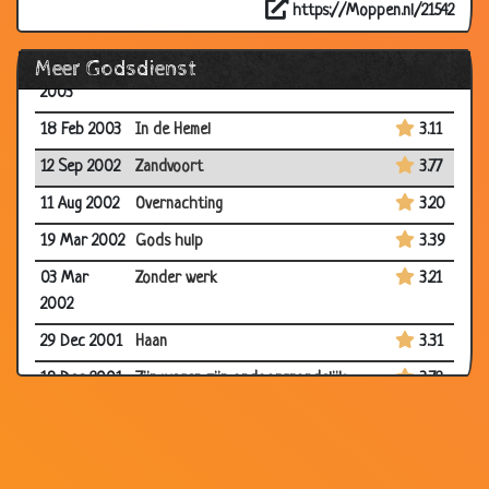
https://Moppen.nl/21542
24 Jun 2003
De blanke pastoor
3.61
Meer Godsdienst
02 Mar
In de trein
3.18
2003
18 Feb 2003
In de Hemel
3.11
12 Sep 2002
Zandvoort
3.77
11 Aug 2002
Overnachting
3.20
19 Mar 2002
Gods hulp
3.39
03 Mar
Zonder werk
3.21
2002
29 Dec 2001
Haan
3.31
19 Dec 2001
Zijn wegen zijn ondoorgrondelijk
3.72
10 Nov 2001
Zoontje van de baas
2.62
12 May
De jonge priester
3.64
2000