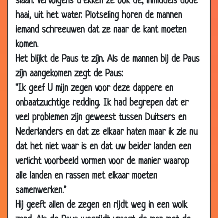
slaan. Vervolgens trekken ze ook de, inmiddels dode
17 Mar 2007
Dapper man
3.82
haai, uit het water. Plotseling horen de mannen
26 Feb 2007
Hemelse vergissing
3.71
iemand schreeuwen dat ze naar de kant moeten
16 Feb 2007
Kerk
2.37
komen.
22 Jan 2007
De 10 geboden
3.12
Het blijkt de Paus te zijn. Als de mannen bij de Paus
15 Jan 2007
Een potje golf
3.36
zijn aangekomen zegt de Paus:
"Ik geef U mijn zegen voor deze dappere en
30 Dec
Lourdes doet alles!
3.54
2006
onbaatzuchtige redding. Ik had begrepen dat er
14 Dec 2006
Leugens
2.90
veel problemen zijn geweest tussen Duitsers en
Nederlanders en dat ze elkaar haten maar ik zie nu
10 Dec
Kerkgeld
3.02
2006
dat het niet waar is en dat uw beider landen een
verlicht voorbeeld vormen voor de manier waarop
28 Nov 2006
Jezus en Maria Magdelena
3.37
alle landen en rassen met elkaar moeten
22 Nov 2006
Auto kopen
2.64
samenwerken."
22 Nov 2006
De belastinginspecteur
3.93
Hij geeft allen de zegen en rijdt weg in een wolk
17 Nov 2006
Nieuwe Bijbelvertaling
3.42