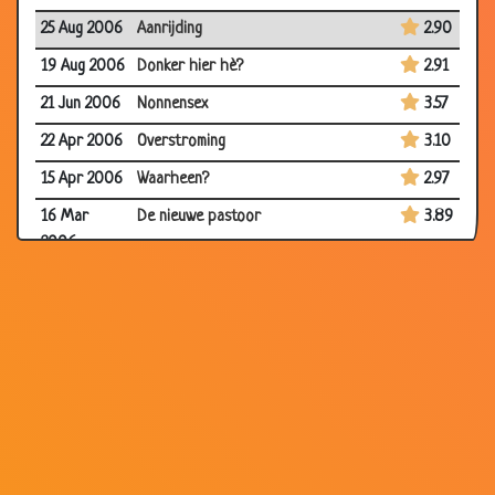
25 Aug 2006
Aanrijding
2.90
19 Aug 2006
Donker hier hè?
2.91
21 Jun 2006
Nonnensex
3.57
22 Apr 2006
Overstroming
3.10
15 Apr 2006
Waarheen?
2.97
16 Mar
De nieuwe pastoor
3.89
2006
24 Jun 2003
De blanke pastoor
3.61
02 Mar
In de trein
3.18
2003
18 Feb 2003
In de Hemel
3.11
12 Sep 2002
Zandvoort
3.77
11 Aug 2002
Overnachting
3.20