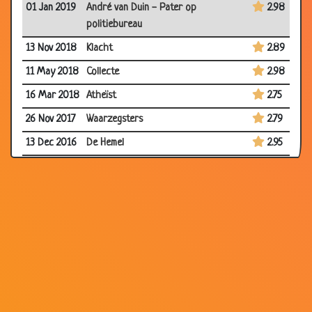
01 Jan 2019
André van Duin - Pater op
2.98
politiebureau
13 Nov 2018
Klacht
2.89
11 May 2018
Collecte
2.98
16 Mar 2018
Atheïst
2.75
26 Nov 2017
Waarzegsters
2.79
13 Dec 2016
De Hemel
2.95
09 Jul 2016
Speech
3.16
08 Jun 2016
Hemelpoort
2.99
03 Dec 2014
Vleselijke bekoring
3.07
12 Nov 2014
Elkaar overtreffen
2.80
03 Nov 2014
1 man in de kerk
3.35
19 Aug 2014
Bier vertegenwoordiger
2.81
19 Aug 2014
Jezus
3.09