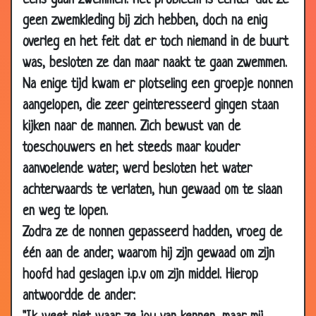
eens gaan zwemmen. Het probleem is echter dat ze
geen zwemkleding bij zich hebben, doch na enig
17 Feb 2010
Onrechtvaardig?
3.56
overleg en het feit dat er toch niemand in de buurt
17 Feb 2010
De Heer zal me redden
2.66
was, besloten ze dan maar naakt te gaan zwemmen.
17 Feb 2010
Tot de dag van vandaag
3.44
Na enige tijd kwam er plotseling een groepje nonnen
17 Feb 2010
Niet te hard rijden
3.34
aangelopen, die zeer geinteresseerd gingen staan
01 Nov 2009
Slipje
3.32
kijken naar de mannen. Zich bewust van de
28 Sep
Wat zou je doen?
3.84
toeschouwers en het steeds maar kouder
2009
aanvoelende water, werd besloten het water
25 Sep 2009
Joodse priester
2.92
achterwaards te verlaten, hun gewaad om te slaan
22 Jun 2009
Artritis
3.77
en weg te lopen.
02 May
Weg ermee!
3.59
Zodra ze de nonnen gepasseerd hadden, vroeg de
2009
één aan de ander, waarom hij zijn gewaad om zijn
09 Apr
Mooiste land...
3.05
hoofd had geslagen i.p.v om zijn middel. Hierop
2009
antwoordde de ander:
02 Apr 2009
Kerk bezoek
3.57