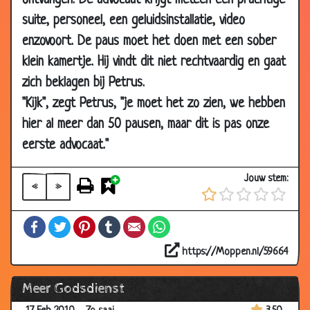
ontvangen. De advocaat krijgt meteen een prachtige
15 Sep 2010
Leugenaars
3.48
suite, personeel, een geluidsinstallatie, video
enzovoort. De paus moet het doen met een sober
22 Jul 2010
De brug
3.09
klein kamertje. Hij vindt dit niet rechtvaardig en gaat
28 Jun 2010
Ladyshave
3.88
zich beklagen bij Petrus.
28 Jun 2010
Hartaanval
3.63
"Kijk", zegt Petrus, "je moet het zo zien, we hebben
23 Jun 2010
Eindelijk samen
3.87
hier al meer dan 50 pausen, maar dit is pas onze
17 Jun 2010
Zonde der paters
3.58
eerste advocaat."
13 Jun 2010
Krokodillenjacht
3.17
Jouw stem:
06 May
De uitleg
3.54
«
»
2010
Facebook
Twitter
Pinterest
Tumblr
Email
WhatsApp
06 May
Aan de hemelpoort
3.53
2010
https://Moppen.nl/59664
26 Apr 2010
Kan je trouwen in de hemel?
3.24
Meer Godsdienst
03 Apr 2010
Rondje om de kerk
3.44