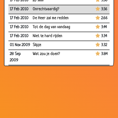
17 Feb 2010
Zo saai
3.50
17 Feb 2010
Onrechtvaardig?
3.56
17 Feb 2010
De Heer zal me redden
2.66
17 Feb 2010
Tot de dag van vandaag
3.44
17 Feb 2010
Niet te hard rijden
3.34
01 Nov 2009
Slipje
3.32
28 Sep
Wat zou je doen?
3.84
2009
25 Sep 2009
Joodse priester
2.92
22 Jun 2009
Artritis
3.77
02 May
Weg ermee!
3.59
2009
09 Apr
Mooiste land...
3.05
2009
02 Apr 2009
Kerk bezoek
3.57