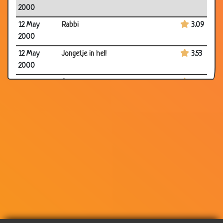
2000
12 May
Rabbi
3.09
2000
12 May
Jongetje in hel!
3.53
2000
12 May
Spijkers van Van Leeuwen
2.98
2000