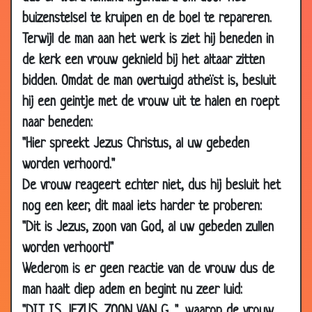
2006
buizenstelsel te kruipen en de boel te repareren.
25 Aug 2006
Aanrijding
2.90
Terwijl de man aan het werk is ziet hij beneden in
19 Aug 2006
Donker hier hè?
2.91
de kerk een vrouw geknield bij het altaar zitten
21 Jun 2006
Nonnensex
3.57
bidden. Omdat de man overtuigd atheïst is, besluit
22 Apr 2006
Overstroming
3.10
hij een geintje met de vrouw uit te halen en roept
naar beneden:
15 Apr 2006
Waarheen?
2.97
"Hier spreekt Jezus Christus, al uw gebeden
16 Mar
De nieuwe pastoor
3.89
2006
worden verhoord."
De vrouw reageert echter niet, dus hij besluit het
24 Jun 2003
De blanke pastoor
3.61
nog een keer, dit maal iets harder te proberen:
02 Mar
In de trein
3.18
"Dit is Jezus, zoon van God, al uw gebeden zullen
2003
worden verhoort!"
18 Feb 2003
In de Hemel
3.11
Wederom is er geen reactie van de vrouw dus de
12 Sep 2002
Zandvoort
3.77
man haalt diep adem en begint nu zeer luid:
11 Aug 2002
Overnachting
3.20
"DIT IS JEZUS, ZOON VAN G...", waarop de vrouw