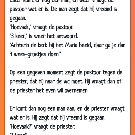
Later komt er nog een man, en weer vraagt de
13 Oct 2010
Meer levensjaren
3.52
pastoor wat er is. De man zegt dat hij vreemd is
13 Oct 2010
Bekeren
3.56
gegaan.
26 Sep 2010
Voor de Hemelpoort
3.37
"Hoevaak," vraagt de pastoor.
"3 keer," is weer het antwoord.
15 Sep 2010
Jona en de walvis
3.53
"Achterin de kerk bij het Maria beeld, daar ga je dan
15 Sep 2010
Leugenaars
3.48
3 wees-groetjes doen."
22 Jul 2010
De brug
3.09
28 Jun 2010
Ladyshave
3.88
Op een gegeven moment zegt de pastoor tegen de
28 Jun 2010
Hartaanval
3.63
priester, dat hij naar de wc moet. Hij vraagt dan of
23 Jun 2010
Eindelijk samen
3.87
de priester het even wil overnemen.
17 Jun 2010
Zonde der paters
3.58
13 Jun 2010
Krokodillenjacht
3.17
Er komt dan nog een man aan, en de priester vraagt
wat er is. Hij zegt dat hij vreemd is gegaan.
06 May
De uitleg
3.54
2010
"Hoevaak?" vraagt de priester.