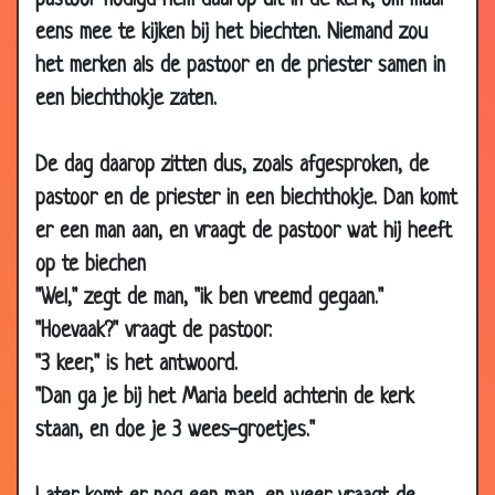
pastoor nodigd hem daarop uit in de kerk, om maar
25 Jul 2012
Belangrijke man!
3.41
eens mee te kijken bij het biechten. Niemand zou
het merken als de pastoor en de priester samen in
15 Jun 2012
Bijna vreemdgegaan
3.57
een biechthokje zaten.
01 Jun 2012
Afschrik methode
3.34
11 May 2012
Stakers
3.01
De dag daarop zitten dus, zoals afgesproken, de
28 Aug 2011
Gebed
3.12
pastoor en de priester in een biechthokje. Dan komt
11 Mar 2011
Non
3.85
er een man aan, en vraagt de pastoor wat hij heeft
09 Feb 2011
Belletje trek
3.38
op te biechen
08 Feb 2011
De stotterende colporteur
3.41
"Wel," zegt de man, "ik ben vreemd gegaan."
01 Feb 2011
Een goddelijk gesprek
3.64
"Hoevaak?" vraagt de pastoor.
"3 keer," is het antwoord.
28 Dec 2010
De Boer
2.96
"Dan ga je bij het Maria beeld achterin de kerk
02 Dec 2010
Archieven
3.07
staan, en doe je 3 wees-groetjes."
27 Nov 2010
Met Gods hulp
3.34
25 Oct 2010
Welcome to heaven!
3.21