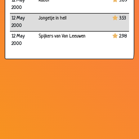
12 May
Rabbi
3.09
2000
12 May
Jongetje in hel!
3.53
2000
12 May
Spijkers van Van Leeuwen
2.98
2000