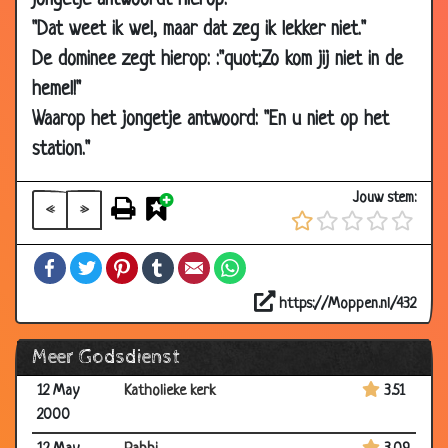
jongetje antwoordt hierop:
2002
"Dat weet ik wel, maar dat zeg ik lekker niet."
29 Dec 2001
Haan
3.31
De dominee zegt hierop: :"quot;Zo kom jij niet in de
hemel!"
19 Dec 2001
Zijn wegen zijn ondoorgrondelijk
3.72
Waarop het jongetje antwoord: "En u niet op het
10 Nov 2001
Zoontje van de baas
2.62
station."
12 May
De jonge priester
3.64
2000
Jouw stem:
«
»
12 May
Geloof
3.57
2000
Facebook
Twitter
Pinterest
Tumblr
Email
WhatsApp
12 May
God in de kerk
2.99
2000
https://Moppen.nl/432
12 May
Paus met jeuk
3.37
Meer Godsdienst
2000
12 May
Katholieke kerk
3.51
2000