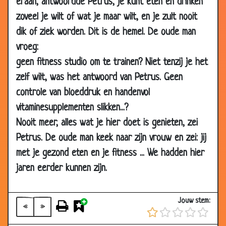
eraan, antwoordde Petrus, je kunt eten en drinken
zoveel je wilt of wat je maar wilt, en je zult nooit
dik of ziek worden. Dit is de hemel. De oude man
vroeg:
geen fitness studio om te trainen? Niet tenzij je het
zelf wilt, was het antwoord van Petrus. Geen
controle van bloeddruk en handenvol
vitaminesupplementen slikken...?
Nooit meer, alles wat je hier doet is genieten, zei
21 Oct 2019
De weg kwijt
2.99
Petrus. De oude man keek naar zijn vrouw en zei: jij
10 Oct 2019
Heilig water
2.92
met je gezond eten en je fitness ... We hadden hier
28 Sep 2019
Beter
2.82
jaren eerder kunnen zijn.
12 Jul 2019
Overal
1.58
15 Mar 2019
Non
2.87
Jouw stem:
«
»
01 Jan 2019
André van Duin - Pater op
2.98