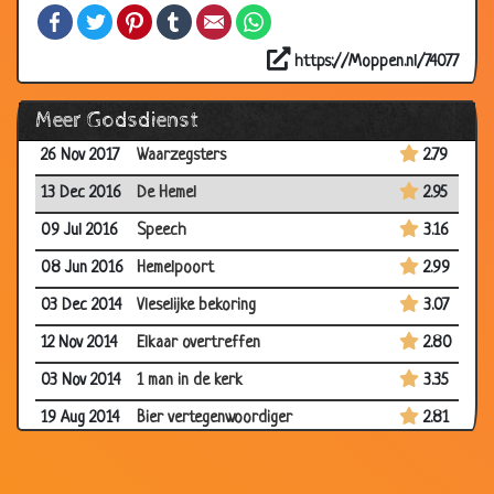
politiebureau
Facebook
Twitter
Pinterest
Tumblr
Email
WhatsApp
13 Nov 2018
Klacht
2.89
https://Moppen.nl/74077
11 May 2018
Collecte
2.98
Meer Godsdienst
16 Mar 2018
Atheïst
2.75
26 Nov 2017
Waarzegsters
2.79
13 Dec 2016
De Hemel
2.95
09 Jul 2016
Speech
3.16
08 Jun 2016
Hemelpoort
2.99
03 Dec 2014
Vleselijke bekoring
3.07
12 Nov 2014
Elkaar overtreffen
2.80
03 Nov 2014
1 man in de kerk
3.35
19 Aug 2014
Bier vertegenwoordiger
2.81
19 Aug 2014
Jezus
3.09
19 Feb 2014
Biechten
2.88