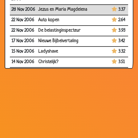
28 Nov 2006
Jezus en Maria Magdelena
3.37
22 Nov 2006
Auto kopen
2.64
22 Nov 2006
De belastinginspecteur
3.93
17 Nov 2006
Nieuwe Bijbelvertaling
3.42
15 Nov 2006
Ladyshave
3.32
14 Nov 2006
Christelijk?
3.51
13 Oct 2006
In de hel
3.85
03 Oct 2006
Hemel en hel
3.10
13 Sep 2006
Jezus
3.30
30 Aug
Vier kardinalen
2.47
2006
25 Aug 2006
Aanrijding
2.90
19 Aug 2006
Donker hier hè?
2.91