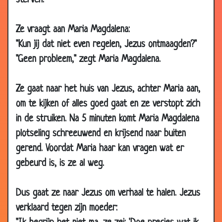
sterven.
26 Oct 2007
Marietje en de Pastoor
3.23
Ze vraagt aan Maria Magdalena:
20 Sep 2007
99 firkadellen
3.08
"Kun jij dat niet even regelen, Jezus ontmaagden?"
13 Sep 2007
Naar de hemel
3.15
"Geen probleem," zegt Maria Magdalena.
10 Sep 2007
De zeven
3.92
12 Aug 2007
Oh, lieve Heer
3.57
Ze gaat naar het huis van Jezus, achter Maria aan,
26 Jul 2007
In de synagoge
3.27
om te kijken of alles goed gaat en ze verstopt zich
26 Jul 2007
Samen een auto kopen
2.72
in de struiken. Na 5 minuten komt Maria Magdalena
15 Jul 2007
Borstelziekte
3.44
plotseling schreeuwend en krijsend naar buiten
gerend. Voordat Maria haar kan vragen wat er
09 Jul 2007
Dagelijks gebed
3.45
gebeurd is, is ze al weg.
25 Jun 2007
Plek in de hemel
3.38
14 Jun 2007
Jesus op Golgota
2.39
Dus gaat ze naar Jezus om verhaal te halen. Jezus
08 Jun 2007
Tips voor de nieuwe pastoor
2.99
verklaard tegen zijn moeder:
04 Jun 2007
Gezond eten
2.43