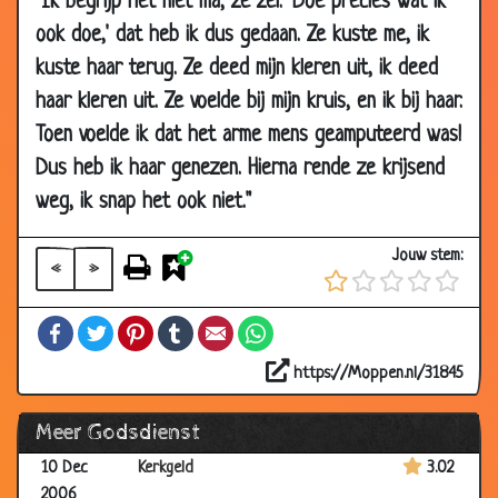
"Ik begrijp het niet ma, ze zei: 'Doe precies wat ik
29 May 2007
Zieke dominee
2.78
ook doe,' dat heb ik dus gedaan. Ze kuste me, ik
14 May 2007
Hallelujah!
3.54
kuste haar terug. Ze deed mijn kleren uit, ik deed
haar kleren uit. Ze voelde bij mijn kruis, en ik bij haar.
27 Mar 2007
Aan de hemelpoort
3.38
Toen voelde ik dat het arme mens geamputeerd was!
21 Mar 2007
Pastoor op vacantie
3.21
Dus heb ik haar genezen. Hierna rende ze krijsend
17 Mar 2007
Dapper man
3.82
weg, ik snap het ook niet."
26 Feb 2007
Hemelse vergissing
3.71
16 Feb 2007
Kerk
2.37
Jouw stem:
«
»
22 Jan 2007
De 10 geboden
3.12
Facebook
Twitter
Pinterest
Tumblr
Email
WhatsApp
15 Jan 2007
Een potje golf
3.36
30 Dec
Lourdes doet alles!
3.54
https://Moppen.nl/31845
2006
Meer Godsdienst
14 Dec 2006
Leugens
2.90
10 Dec
Kerkgeld
3.02
2006