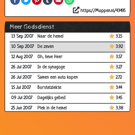
01 Nov 2007
Zeven keer
3.44
https://Moppen.nl/43495
26 Oct 2007
Marietje en de Pastoor
3.23
Meer Godsdienst
20 Sep 2007
99 firkadellen
3.08
13 Sep 2007
Naar de hemel
3.15
10 Sep 2007
De zeven
3.92
12 Aug 2007
Oh, lieve Heer
3.57
26 Jul 2007
In de synagoge
3.27
26 Jul 2007
Samen een auto kopen
2.72
15 Jul 2007
Borstelziekte
3.44
09 Jul 2007
Dagelijks gebed
3.45
25 Jun 2007
Plek in de hemel
3.38
14 Jun 2007
Jesus op Golgota
2.39
08 Jun 2007
Tips voor de nieuwe pastoor
2.99