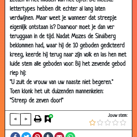
zetten in het midden van het cijfer. De meeste
04 Aug
Twee priesters op vakantie
3.65
lettertypes hebben dit echter al lang laten
2008
verdwijnen. Maar weet je wanneer dat streepje
16 Mar
Naar Lourdes
3.41
eigenlijk ontstaan is? Daarvoor moet je dan ver
2008
teruggaan in de tijd. Nadat Mozes de Sinaïberg
15 Mar
Hij is ziek
3.27
2008
beklommen had, waar hij de 10 geboden gedicteerd
kreeg, keerde hij terug naar zijn volk en las hen met
06 Mar
Is Hij me vergeten?
2.94
2008
luide stem alle geboden voor. Bij het zevende gebod
riep hij:
06 Mar
De 3 deuren
3.53
2008
"U zult de vrouw van uw naaste niet begeren."
28 Jan 2008
In de woestijn
3.16
Toen klonk het uit duizenden mannenkelen:
"Streep de zeven door!"
24 Jan 2008
Wat te doen?
3.84
24 Jan 2008
De paus en de zeven dwergen
3.76
Jouw stem:
«
»
21 Jan 2008
Vleermuizen plaag
3.27
21 Jan 2008
Geen functie
3.39
Facebook
Twitter
Pinterest
Tumblr
Email
WhatsApp