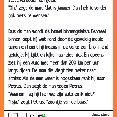
staat verboden te rijden."
30 Aug
Vier kardinalen
2.47
"Oh," zegt de man, "dat is jammer. Dan heb ik verder
2006
ook niets te wensen."
25 Aug 2006
Aanrijding
2.90
19 Aug 2006
Donker hier hè?
2.91
Dus de man wordt de hemel binnengelaten. Eenmaal
binnen loopt hij wat rond door de geweldig mooie
21 Jun 2006
Nonnensex
3.57
tuinen en hoort hij ineens in de verte een brommend
22 Apr 2006
Overstroming
3.10
geluidje. Hij kijkt en kijkt maar ziet niks. En opeens
15 Apr 2006
Waarheen?
2.97
ziet hij een auto met meer dan 200 km per uur
16 Mar
De nieuwe pastoor
3.89
langs rijden. De man die vliegt tien meter naar
2006
achter. Als de man weer is opgestaan rent hij naar
24 Jun 2003
De blanke pastoor
3.61
Petrus. Dan zegt de man tegen Petrus:
02 Mar
In de trein
3.18
"Waarom mag hij hier wel zijn auto en ik niet?"
2003
"Tsja," zegt Petrus, "zoontje van de baas."
18 Feb 2003
In de Hemel
3.11
12 Sep 2002
Zandvoort
3.77
Jouw stem: