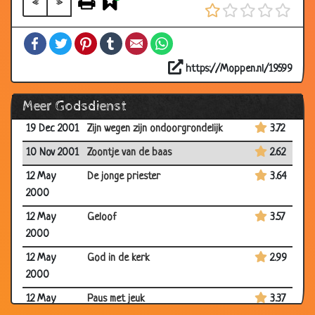
«
»
11 Aug 2002
Overnachting
3.20
Facebook
Twitter
Pinterest
Tumblr
Email
WhatsApp
19 Mar 2002
Gods hulp
3.39
03 Mar
Zonder werk
3.21
https://Moppen.nl/19599
2002
Meer Godsdienst
29 Dec 2001
Haan
3.31
19 Dec 2001
Zijn wegen zijn ondoorgrondelijk
3.72
10 Nov 2001
Zoontje van de baas
2.62
12 May
De jonge priester
3.64
2000
12 May
Geloof
3.57
2000
12 May
God in de kerk
2.99
2000
12 May
Paus met jeuk
3.37