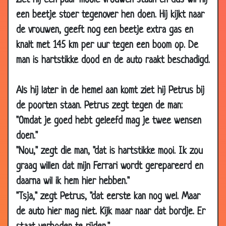
ziet hij een paar mooie vrouwen staan en dus wil hij
30 Dec
Lourdes doet alles!
3.54
een beetje stoer tegenover hen doen. Hij kijkt naar
2006
de vrouwen, geeft nog een beetje extra gas en
14 Dec 2006
Leugens
2.90
knalt met 145 km per uur tegen een boom op. De
10 Dec
Kerkgeld
3.02
man is hartstikke dood en de auto raakt beschadigd.
2006
28 Nov 2006
Jezus en Maria Magdelena
3.37
Als hij later in de hemel aan komt ziet hij Petrus bij
22 Nov 2006
Auto kopen
2.64
de poorten staan. Petrus zegt tegen de man:
22 Nov 2006
De belastinginspecteur
3.93
"Omdat je goed hebt geleefd mag je twee wensen
doen."
17 Nov 2006
Nieuwe Bijbelvertaling
3.42
"Nou," zegt die man, "dat is hartstikke mooi. Ik zou
15 Nov 2006
Ladyshave
3.32
graag willen dat mijn Ferrari wordt gerepareerd en
14 Nov 2006
Christelijk?
3.51
daarna wil ik hem hier hebben."
13 Oct 2006
In de hel
3.85
"Tsja," zegt Petrus, "dat eerste kan nog wel. Maar
03 Oct 2006
Hemel en hel
3.10
de auto hier mag niet. Kijk maar naar dat bordje. Er
13 Sep 2006
Jezus
3.30