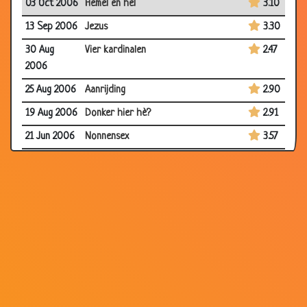
03 Oct 2006
Hemel en hel
3.10
13 Sep 2006
Jezus
3.30
30 Aug
Vier kardinalen
2.47
2006
25 Aug 2006
Aanrijding
2.90
19 Aug 2006
Donker hier hè?
2.91
21 Jun 2006
Nonnensex
3.57
22 Apr 2006
Overstroming
3.10
15 Apr 2006
Waarheen?
2.97
16 Mar
De nieuwe pastoor
3.89
2006
24 Jun 2003
De blanke pastoor
3.61
02 Mar
In de trein
3.18
2003