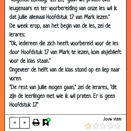
"Volgende zondag," zei ze, "gaan we praten over
30 Jul 2012
Priester en de man
3.26
leugenaars en ter voorbereiding van onze les wil ik
25 Jul 2012
Belangrijke man!
3.41
dat jullie allemaal Hoofdstuk 17 van Mark lezen."
De week erop, aan het begin van de les, zei de
15 Jun 2012
Bijna vreemdgegaan
3.57
lerares:
01 Jun 2012
Afschrik methode
3.34
"Ok, iedereen die zich heeft voorbereid voor de les
11 May 2012
Stakers
3.01
door Hoofdstuk 17 van Mark te lezen, kom alsjeblieft
28 Aug 2011
Gebed
3.12
voor de klas staan."
11 Mar 2011
Non
3.85
Ongeveer de helft van de klas stond op en liep naar
09 Feb 2011
Belletje trek
3.38
voren.
08 Feb 2011
De stotterende colporteur
3.41
"De rest van jullie mogen gaan," zei de lerares, "dit
01 Feb 2011
Een goddelijk gesprek
3.64
zijn de leerlingen met wie ik wil praten. Er is geen
Hoofdstuk 17."
28 Dec 2010
De Boer
2.96
02 Dec 2010
Archieven
3.07
Jouw stem:
«
»
27 Nov 2010
Met Gods hulp
3.34