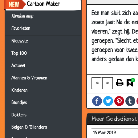
Cartoon Maker
Een man sluit zich a
Random mop
zeven jaar. Na de ee
Favorieten
vloeren," zegt hij. 
geroepen. "Slecht et
Nieuwste
geroepen voor twee w
Top 100
anders gedaan dan kl
Actueel
Mannen & Vrouwen
«
»
Kinderen
21 Oct 2019
Facebook
Twitter
Pintere
T
10 Oct 2019
Blondjes
28 Sep 2019
Dokters
Meer Godsdienst
12 Jul 2019
Belgen & 'Ollanders
15 Mar 2019