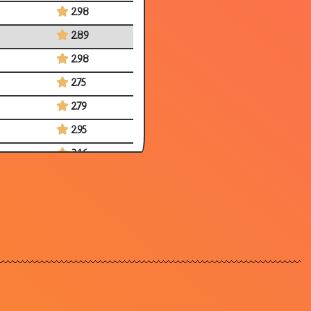
2.98
2.89
2.98
2.75
2.79
2.95
3.16
2.99
3.07
2.80
3.35
2.81
3.09