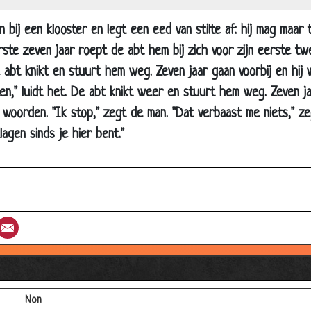
an bij een klooster en legt een eed van stilte af: hij mag ma
rste zeven jaar roept de abt hem bij zich voor zijn eerste t
De abt knikt en stuurt hem weg. Zeven jaar gaan voorbij en hij
en," luidt het. De abt knikt weer en stuurt hem weg. Zeven ja
oorden. "Ik stop," zegt de man. "Dat verbaast me niets," zeg
agen sinds je hier bent."
De weg kwijt
st
umblr
Email
Heilig water
Beter
Overal
Non