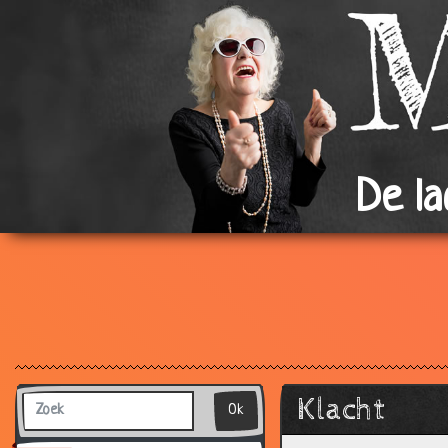
De l
Klacht
Ok