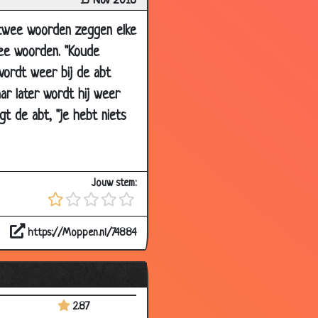
13 Nov 2018
ar twee woorden zeggen elke
wee woorden. "Koude
 wordt weer bij de abt
ar later wordt hij weer
t de abt, "je hebt niets
Jouw stem:
2.99
https://Moppen.nl/74884
2.92
2.82
1.58
2.87