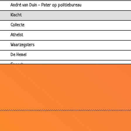
André van Duin - Pater op politiebureau
Klacht
Collecte
Atheïst
Waarzegsters
De Hemel
Speech
Hemelpoort
Vleselijke bekoring
Elkaar overtreffen
1 man in de kerk
Bier vertegenwoordiger
Jezus