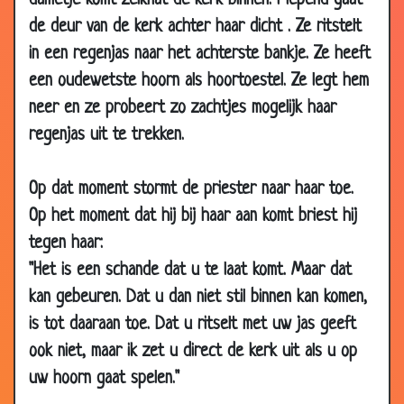
dametje komt zeiknat de kerk binnen. Piepend gaat
01 Nov 2007
Zeven keer
3.44
de deur van de kerk achter haar dicht . Ze ritstelt
26 Oct 2007
Marietje en de Pastoor
3.23
in een regenjas naar het achterste bankje. Ze heeft
20 Sep 2007
99 firkadellen
3.08
een oudewetste hoorn als hoortoestel. Ze legt hem
13 Sep 2007
Naar de hemel
3.15
neer en ze probeert zo zachtjes mogelijk haar
regenjas uit te trekken.
10 Sep 2007
De zeven
3.92
12 Aug 2007
Oh, lieve Heer
3.57
Op dat moment stormt de priester naar haar toe.
26 Jul 2007
In de synagoge
3.27
Op het moment dat hij bij haar aan komt briest hij
26 Jul 2007
Samen een auto kopen
2.72
tegen haar:
15 Jul 2007
Borstelziekte
3.44
"Het is een schande dat u te laat komt. Maar dat
09 Jul 2007
Dagelijks gebed
3.45
kan gebeuren. Dat u dan niet stil binnen kan komen,
25 Jun 2007
Plek in de hemel
3.38
is tot daaraan toe. Dat u ritselt met uw jas geeft
14 Jun 2007
Jesus op Golgota
2.39
ook niet, maar ik zet u direct de kerk uit als u op
uw hoorn gaat spelen."
08 Jun 2007
Tips voor de nieuwe pastoor
2.99