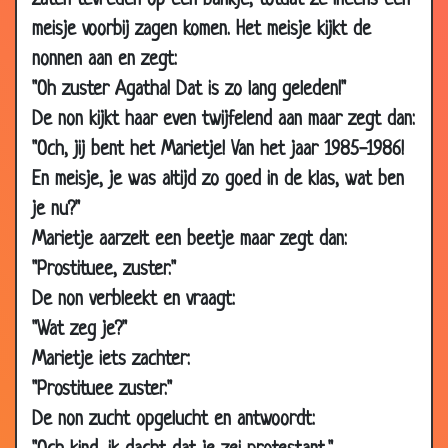
zaten tevreden op een bankje, totdat ze ineens een
17 Feb 2010
Zo saai
3.50
meisje voorbij zagen komen. Het meisje kijkt de
nonnen aan en zegt:
17 Feb 2010
Onrechtvaardig?
3.56
"Oh zuster Agatha! Dat is zo lang geleden!"
17 Feb 2010
De Heer zal me redden
2.66
De non kijkt haar even twijfelend aan maar zegt dan:
17 Feb 2010
Tot de dag van vandaag
3.44
"Och, jij bent het Marietje! Van het jaar 1985-1986!
17 Feb 2010
Niet te hard rijden
3.34
En meisje, je was altijd zo goed in de klas, wat ben
01 Nov 2009
Slipje
3.32
je nu?"
28 Sep
Wat zou je doen?
3.84
Marietje aarzelt een beetje maar zegt dan:
2009
"Prostituee, zuster."
25 Sep 2009
Joodse priester
2.92
De non verbleekt en vraagt:
22 Jun 2009
Artritis
3.77
"Wat zeg je?"
02 May
Weg ermee!
3.59
Marietje iets zachter:
2009
"Prostituee zuster."
09 Apr
Mooiste land...
3.05
De non zucht opgelucht en antwoordt:
2009