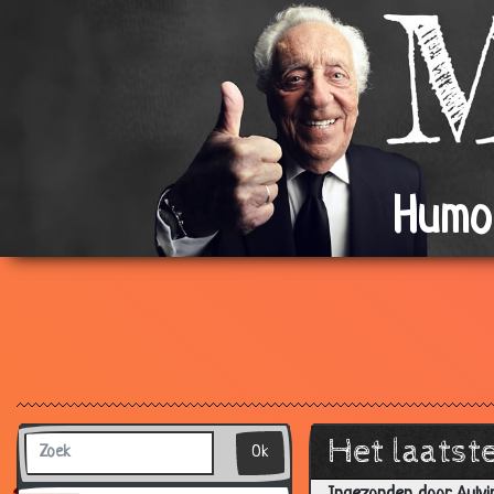
Humo
Het laatst
Ok