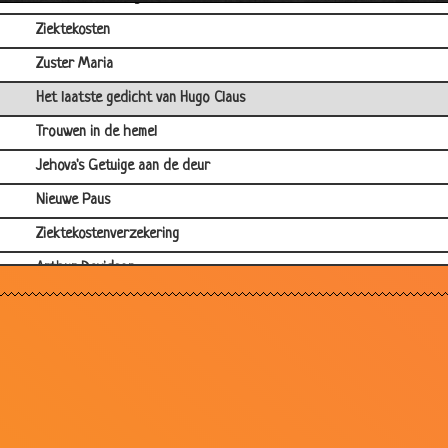
Ziektekosten
Zuster Maria
Het laatste gedicht van Hugo Claus
Trouwen in de hemel
Jehova's Getuige aan de deur
Nieuwe Paus
Ziektekostenverzekering
Arthur Davidson
Kleine gangster
Gestolen fiets
Verkeerde kant uit bed gestapt
Dwing kinderen niet te bidden
Rekening