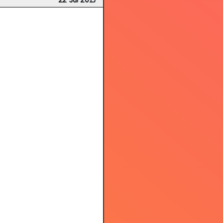
22 Jul 2013
2.99
2.92
2.82
1.58
2.87
2.98
2.89
2.98