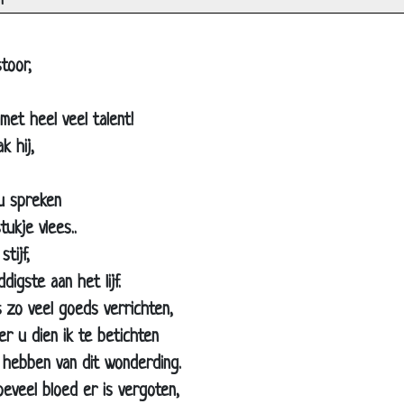
n
toor,
met heel veel talent!
k hij,
De weg kwijt
Heilig water
 u spreken
Beter
tukje vlees..
Overal
tijf,
digste aan het lijf.
Non
 zo veel goeds verrichten,
André van Duin - Pater op politiebureau
r u dien ik te betichten
Klacht
 hebben van dit wonderding.
Collecte
veel bloed er is vergoten,