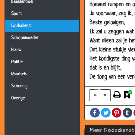
16 Mar 2018
Beestenboel
Hoeveel rampen en on
26 Nov 2017
Ja voorwaar, zeg ik,
Sport
13 Dec 2016
Beste gelovigen,
Godsdienst
Ik zal u zeggen wat 
09 Jul 2016
Schoonmoeder
Want alleen zal je he
08 Jun 2016
Dat kleine stukje vle
Flauw
03 Dec 2014
Het koddigste ding va
12 Nov 2014
Politie
dat is en blijft,
03 Nov 2014
Raadsels
De tong van een venij
19 Aug 2014
Schunnig
19 Aug 2014
«
»
Overige
19 Feb 2014
Facebook
Twitter
Pintere
T
19 Feb 2014
28 Jan 2014
Meer Godsdienst
04 Jan 2014