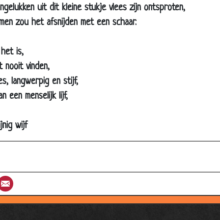
Atheïst
gelukken uit dit kleine stukje vlees zijn ontsproten,
Waarzegsters
 men zou het afsnijden met een schaar.
De Hemel
het is,
Speech
t nooit vinden,
Hemelpoort
es, langwerpig en stijf,
Vleselijke bekoring
n een menselijk lijf,
Elkaar overtreffen
1 man in de kerk
nig wijf
Bier vertegenwoordiger
Jezus
Biechten
st
umblr
Email
De Paus en zijn chauffeur
Bij de hemelpoort
Gezinsuitbreiding