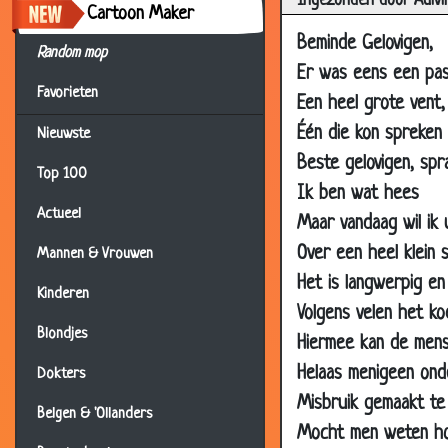
Ingezonden door Aulvi
Cartoon Maker
Beminde Gelovigen,
Random mop
Er was eens een pas
Favorieten
Een heel grote vent,
Één die kon spreken 
Nieuwste
Beste gelovigen, spra
Top 100
21 Oct 2019
Ik ben wat hees
10 Oct 2019
Actueel
Maar vandaag wil ik
28 Sep 2019
Over een heel klein s
Mannen & Vrouwen
12 Jul 2019
Het is langwerpig en s
Kinderen
Volgens velen het kod
15 Mar 2019
Blondjes
Hiermee kan de mens
01 Jan 2019
Helaas menigeen onde
Dokters
13 Nov 2018
Misbruik gemaakt te
Belgen & 'Ollanders
11 May 2018
Mocht men weten hoe