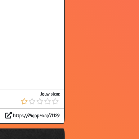
2.75
2.79
2.95
3.16
2.99
3.07
2.80
3.35
2.81
Jouw stem:
3.09
2.88
https://Moppen.nl/71129
3.18
3.00
2.20