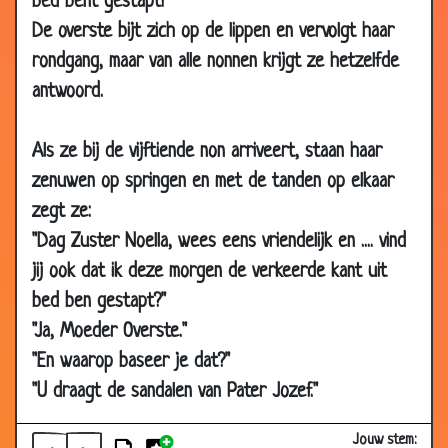
bed bent gestapt!"
03 Dec 2014
Vleselijke bekoring
3.07
De overste bijt zich op de lippen en vervolgt haar
12 Nov 2014
Elkaar overtreffen
2.80
rondgang, maar van alle nonnen krijgt ze hetzelfde
03 Nov 2014
1 man in de kerk
3.35
antwoord.
19 Aug 2014
Bier vertegenwoordiger
2.81
Als ze bij de vijftiende non arriveert, staan haar
19 Aug 2014
Jezus
3.09
zenuwen op springen en met de tanden op elkaar
19 Feb 2014
Biechten
2.88
zegt ze:
19 Feb 2014
De Paus en zijn chauffeur
3.18
"Dag Zuster Noella, wees eens vriendelijk en .... vind
28 Jan 2014
Bij de hemelpoort
3.00
jij ook dat ik deze morgen de verkeerde kant uit
04 Jan 2014
Gezinsuitbreiding
2.22
bed ben gestapt?"
04 Jan 2014
Ziektekosten
3.11
"Ja, Moeder Overste."
25 Oct 2013
Zuster Maria
3.03
"En waarop baseer je dat?"
"U draagt de sandalen van Pater Jozef."
22 Jul 2013
Het laatste gedicht van Hugo Claus
3.19
15 Mar 2013
Trouwen in de hemel
3.26
Jouw stem: