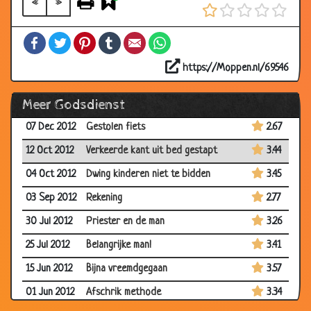
«
»
01 Mar 2013
Jehova's Getuige aan de deur
3.23
22 Feb 2013
Nieuwe Paus
3.15
Facebook
Twitter
Pinterest
Tumblr
Email
WhatsApp
08 Feb 2013
Ziektekostenverzekering
2.98
https://Moppen.nl/69546
25 Jan 2013
Arthur Davidson
3.46
Meer Godsdienst
23 Dec 2012
Kleine gangster
2.74
07 Dec 2012
Gestolen fiets
2.67
12 Oct 2012
Verkeerde kant uit bed gestapt
3.44
04 Oct 2012
Dwing kinderen niet te bidden
3.45
03 Sep 2012
Rekening
2.77
30 Jul 2012
Priester en de man
3.26
25 Jul 2012
Belangrijke man!
3.41
15 Jun 2012
Bijna vreemdgegaan
3.57
01 Jun 2012
Afschrik methode
3.34