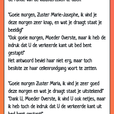
de ronde van de kloostercellen te doen.
21 Oct 2019
De weg kwijt
2.99
10 Oct 2019
Heilig water
2.92
"Goeie morgen, Zuster Marie-Josephe, ik vind je
28 Sep 2019
Beter
2.82
deze morgen zeer knap, en wat je draagt staat je
12 Jul 2019
Overal
1.58
beeldig!"
15 Mar 2019
Non
2.87
"Ook goeie morgen, Moeder Overste, maar ik heb de
01 Jan 2019
André van Duin - Pater op
2.98
indruk dat U de verkeerde kant uit bed bent
politiebureau
gestapt!"
13 Nov 2018
Klacht
2.89
Het antwoord beviel haar niet erg, maar toch
11 May 2018
Collecte
2.98
besliste ze haar cellenrondgang voort te zetten.
16 Mar 2018
Atheïst
2.75
"Goeie morgen Zuster Maria, ik vind je zeer goed
26 Nov 2017
Waarzegsters
2.79
deze morgen en wat je draagt staat je uitstekend!"
13 Dec 2016
De Hemel
2.95
"Dank U, Moeder Overste, ik vind U ook netjes, maar
09 Jul 2016
Speech
3.16
ik heb toch de indruk dat U de verkeerde kant uit
08 Jun 2016
Hemelpoort
2.99