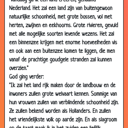
"Vandaag ga ik een land creëren, genaamd
13 Oct 2010
Meer levensjaren
3.52
Nederland. Het zal een land zijn van buitengewoon
13 Oct 2010
Bekeren
3.56
natuurlijke schoonheid, met grote bossen, vol met
26 Sep 2010
Voor de Hemelpoort
3.37
herten, zwijnen en eekhoorns. Grote rivieren, gevuld
15 Sep 2010
Jona en de walvis
3.53
met alle mogelijke soorten levende wezens. Het zal
15 Sep 2010
Leugenaars
3.48
een binnenzee krijgen met enorme hoeveelheden vis
en ook aan een buitenzee komen te liggen, die men
22 Jul 2010
De brug
3.09
vanaf de prachtige goudgele stranden zal kunnen
28 Jun 2010
Ladyshave
3.88
overzien."
28 Jun 2010
Hartaanval
3.63
God ging verder:
23 Jun 2010
Eindelijk samen
3.87
"Ik zal het land rijk maken door de landbouw en de
17 Jun 2010
Zonde der paters
3.58
inwoners zullen grote welvaart kennen. Sommige van
13 Jun 2010
Krokodillenjacht
3.17
hun vrouwen zullen van verblindende schoonheid zijn.
06 May
De uitleg
3.54
Ze zullen bekend worden als Hollanders. En zullen
2010
het vriendelijkste volk op aarde zijn. En als slagroom
06 May
Aan de hemelpoort
3.53