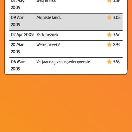
02 May
Weg ermee!
3.59
2009
09 Apr
Mooiste land...
3.05
2009
02 Apr 2009
Kerk bezoek
3.57
20 Mar
Welke preek?
2.93
2009
06 Mar
Verjaardag van moederoverste
3.55
2009
23 Oct 2008
Zonde begaan
3.09
10 Oct
Preek over liegen
3.05
2008
27 Aug 2008
Parkeerplaats
2.73
07 Aug 2008
Wat zeg je, mijn kind?
3.77
05 Aug
Paters gaan zwemmen
3.38