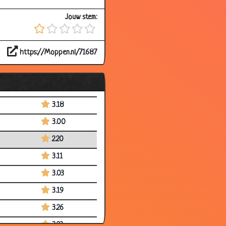
3.07
Jouw stem:
2.80
3.35
https://Moppen.nl/71687
2.81
3.09
2.88
3.18
3.00
2.20
3.11
3.03
3.19
3.26
3.23