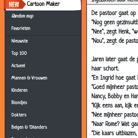
Ingezonden door Herm
21 Oct 2019
Cartoon Maker
De pastoor gaat op h
10 Oct 2019
Random mop
"Nog geen gezinsuitb
28 Sep 2019
Favorieten
"Nee", zegt Henk, "w
12 Jul 2019
"Nou", zegt de pasto
Nieuwste
15 Mar 2019
Top 100
01 Jan 2019
Jaren later gaat de
13 Nov 2018
Actueel
haar schort.
11 May 2018
"En Ingrid hoe gaat 
Mannen & Vrouwen
"Goed mijnheer pasto
16 Mar 2018
Kinderen
Nancy, Bobby en Han
26 Nov 2017
Blondjes
"Kijk eens aan, kijk 
13 Dec 2016
"Nee mijnheer pastoor
Dokters
09 Jul 2016
"Naar Rome? Wat gaa
Belgen & 'Ollanders
08 Jun 2016
"Die kaars uitblazen,