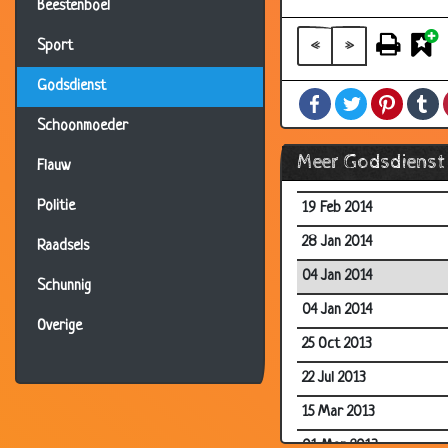
03 Dec 2014
Beestenboel
12 Nov 2014
«
»
Sport
03 Nov 2014
Godsdienst
Facebook
Twitter
Pintere
T
19 Aug 2014
Schoonmoeder
19 Aug 2014
Meer Godsdienst
Flauw
19 Feb 2014
Politie
19 Feb 2014
28 Jan 2014
Raadsels
04 Jan 2014
Schunnig
04 Jan 2014
Overige
25 Oct 2013
22 Jul 2013
15 Mar 2013
01 Mar 2013