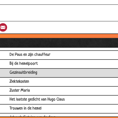
Vleselijke bekoring
Elkaar overtreffen
1 man in de kerk
st
umblr
Email
Bier vertegenwoordiger
Jezus
Biechten
De Paus en zijn chauffeur
Bij de hemelpoort
Gezinsuitbreiding
Ziektekosten
Zuster Maria
Het laatste gedicht van Hugo Claus
Trouwen in de hemel
Jehova's Getuige aan de deur