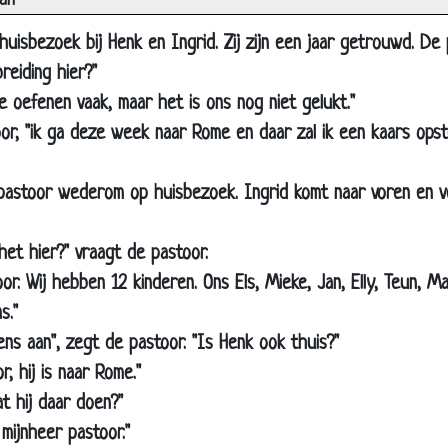
an
De weg kwijt
uisbezoek bij Henk en Ingrid. Zij zijn een jaar getrouwd. De 
Heilig water
reiding hier?"
Beter
e oefenen vaak, maar het is ons nog niet gelukt."
Overal
or, "ik ga deze week naar Rome en daar zal ik een kaars opstek
Non
André van Duin - Pater op politiebureau
 pastoor wederom op huisbezoek. Ingrid komt naar voren en 
Klacht
Collecte
het hier?" vraagt de pastoor.
or. Wij hebben 12 kinderen. Ons Els, Mieke, Jan, Elly, Teun, Ma
Atheïst
s."
Waarzegsters
eens aan", zegt de pastoor. "Is Henk ook thuis?"
De Hemel
, hij is naar Rome."
Speech
t hij daar doen?"
Hemelpoort
 mijnheer pastoor."