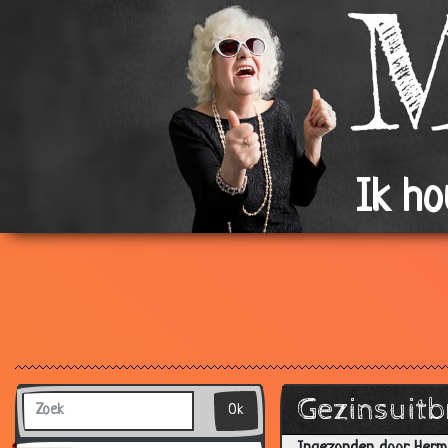
Ik h
Gezinsuitb
Ok