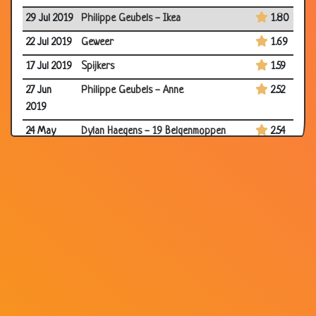
29 Jul 2019
Philippe Geubels - Ikea
1.80
22 Jul 2019
Geweer
1.69
17 Jul 2019
Spijkers
1.59
27 Jun
Philippe Geubels - Anne
2.52
2019
24 May
Dylan Haegens - 19 Belgenmoppen
2.54
2019
23 Apr
Dubbele moraal
2.19
2019
11 Feb
Melkpakken
2.93
2019
16 Nov
Philippe Geubels - Onderwijs
3.06
2018
22 Oct
Sexclub afgebrand.
2.82
2018