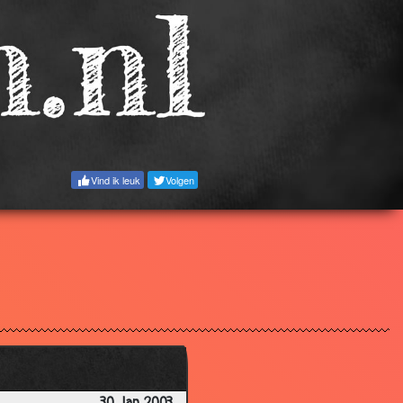
3.21
3.00
3.54
2.21
3.41
3.47
Vind ik leuk
Volgen
3.02
3.79
3.19
3.63
2.88
3.29
3.38