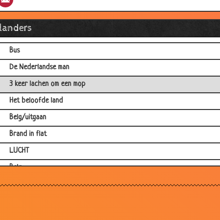
Uitvinding
Dakloze
llanders
Tv
Bus
De Nederlandse man
3 keer lachen om een mop
Het beloofde land
Belg/uitgaan
Brand in flat
LUCHT
Belg
Uitspugen
Vlieg
Hondje