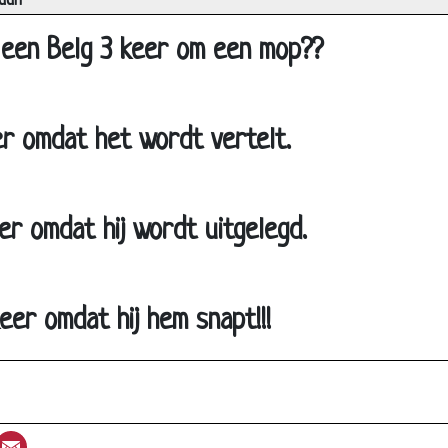
uuh
Techinsche storing in belgië
Maggi
een Belg 3 keer om een mop??
Gat aan vegen
Geboortebeperking
r omdat het wordt vertelt.
In de woestijn
Wat is het??
Boeken
r omdat hij wordt uitgelegd.
Wie was er het eerst ?
Marokaan en Nederlander
Tv
eer omdat hij hem snapt!!!
Arme vlieg
Dom..
Toppunt van gierigheid.
st
umblr
Email