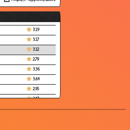
3.33
2.91
3.06
3.19
3.17
3.12
2.79
3.36
3.64
2.95
3.17
2.87
3.43
3.51