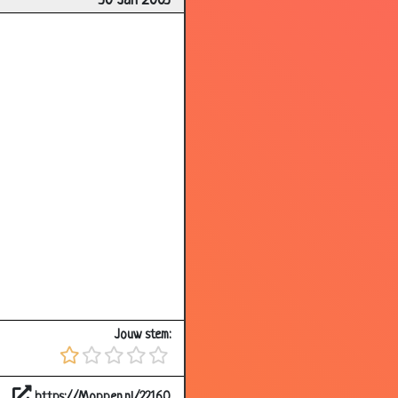
30 Jan 2003
3.68
3.68
3.66
3.30
3.72
3.17
3.06
1.83
3.53
3.40
3.01
Jouw stem:
3.34
3.10
https://Moppen.nl/22160