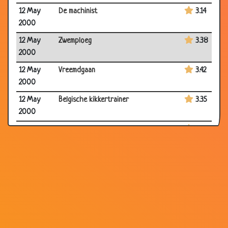
12 May
De machinist
3.14
2000
12 May
Zwemploeg
3.38
2000
12 May
Vreemdgaan
3.42
2000
12 May
Belgische kikkertrainer
3.35
2000
12 May
Dakgoot verven
3.52
2000
12 May
Zwiepende wieken!
3.49
2000
12 May
Gemene moppen
3.29
2000
12 May
Ijsblokjes
3.41