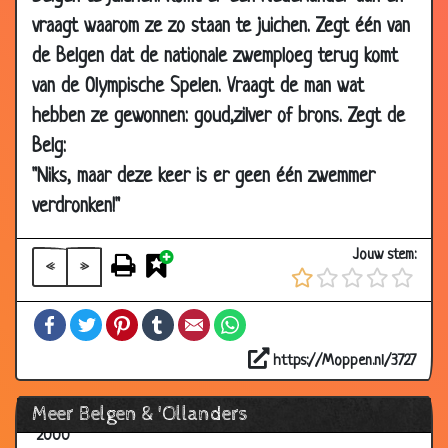
12 May
Aanbiedingen
3.50
vraagt waarom ze zo staan te juichen. Zegt één van
2000
de Belgen dat de nationale zwemploeg terug komt
12 May
Vliegend zoogdier
3.36
van de Olympische Spelen. Vraagt de man wat
2000
hebben ze gewonnen: goud,zilver of brons. Zegt de
12 May
Oorlog Amerika & België
3.98
Belg:
2000
"Niks, maar deze keer is er geen één zwemmer
12 May
Overdrijven
2.99
2000
verdronken!"
12 May
Begrafenis
3.24
Jouw stem:
2000
«
»
12 May
Hoe laat?
3.42
Facebook
Twitter
Pinterest
Tumblr
Email
WhatsApp
2000
12 May
Spookrijder
3.31
https://Moppen.nl/3727
2000
Meer Belgen & 'Ollanders
12 May
Valhelm
3.47
2000