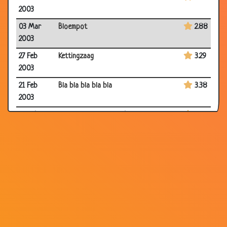
2003
03 Mar
Bloempot
2.88
2003
27 Feb
Kettingzaag
3.29
2003
21 Feb
Bla bla bla bla bla
3.38
2003
19 Feb
Techinsche storing in belgië
3.68
2003
19 Feb
Maggi
3.68
2003
19 Feb
Gat aan vegen
3.66
2003
19 Feb
Geboortebeperking
3.30
2003