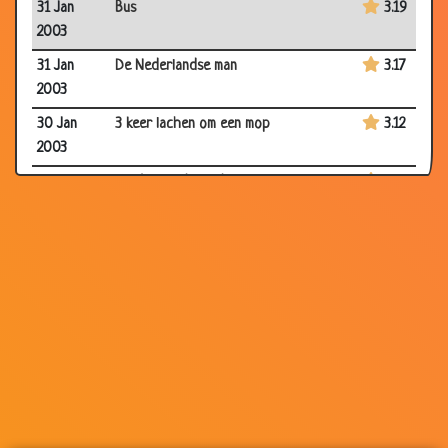
31 Jan
Bus
3.19
2003
31 Jan
De Nederlandse man
3.17
2003
30 Jan
3 keer lachen om een mop
3.12
2003
28 Jan
Het beloofde land
2.79
2003
14 Jan
Belg/uitgaan
3.36
2003
12 Jan
Brand in flat
3.64
2003
12 Jan
LUCHT
2.95
2003
11 Jan
Belg
3.17
2003