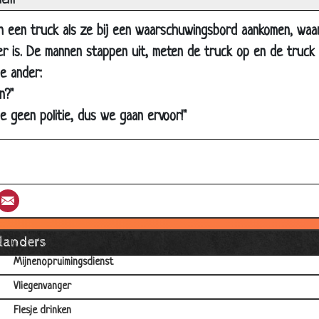
iem
Belg zonder lampen
in een truck als ze bij een waarschuwingsbord aankomen, waa
Groene slang met gele strepen
r is. De mannen stappen uit, meten de truck op en de truck bl
Belg met paspoort
e ander:
Belgische ziekenauto
n?"
ie geen politie, dus we gaan ervoor!"
Belgische zwangerschaps-test
Duivenbericht
Handgranaat
Scheveningen
st
umblr
Email
Achtervolging in de woestijn
Hoe vangt een Belg een haas?
llanders
Mijnenopruimingsdienst
Vliegenvanger
Flesje drinken