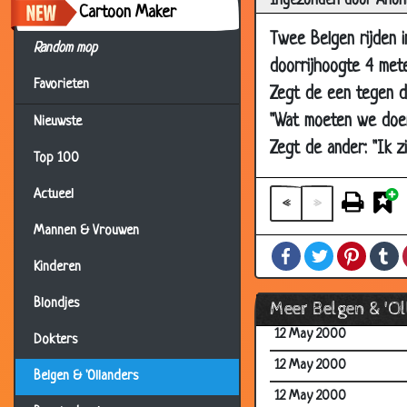
Ingezonden door Anon
Cartoon Maker
12 May 2000
Twee Belgen rijden 
Random mop
12 May 2000
doorrijhoogte 4 mete
Favorieten
12 May 2000
Zegt de een tegen d
12 May 2000
"Wat moeten we doe
Nieuwste
Zegt de ander: "Ik z
12 May 2000
Top 100
12 May 2000
Actueel
«
»
12 May 2000
Mannen & Vrouwen
12 May 2000
Facebook
Twitter
Pintere
T
Kinderen
12 May 2000
12 May 2000
Blondjes
Meer Belgen & 'O
12 May 2000
Dokters
12 May 2000
Belgen & 'Ollanders
12 May 2000