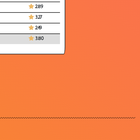
2.89
3.27
2.49
3.80