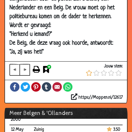
10 Aug
De beste uivinding
2.46
2001
Nederlander en een Belg. De vrouw moet op het
politiebureau komen om de dader te herkennen.
09 Aug
Het Berenhol
3.15
2001
Wordt er gevraagd:
"Herkend u iemand?"
08 Aug
Auto verkopen
3.68
2001
De Belg, die deze vraag ook hoorde, antwoordt:
04 Aug
Koning Albert
3.02
"Ja, zij was het!"
2001
Jouw stem:
31 Jul 2001
Kerst
2.75
«
»
30 Jul
Elektrische stoel
3.57
Facebook
Twitter
Pinterest
Tumblr
Email
WhatsApp
2001
06 Jul
Bakker mag ik een brood
3.75
https://Moppen.nl/12617
2001
Meer Belgen & 'Ollanders
12 May
Vliegtuig
2.93
2000
12 May
Zuinig
3.50