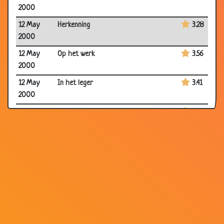
2000
12 May
Herkenning
3.28
2000
12 May
Op het werk
3.56
2000
12 May
In het leger
3.41
2000
12 May
Hersens
3.48
2000
12 May
Trein met bandenpech
2.99
2000
12 May
Geen motor in mijnen auto
2.87
2000
12 May
Domme Belg
3.33
2000