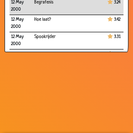
12 May
Begrafenis
3.24
2000
12 May
Hoe laat?
3.42
2000
12 May
Spookrijder
3.31
2000
12 May
Valhelm
3.47
2000
12 May
De machinist
3.14
2000
12 May
Zwemploeg
3.38
2000
12 May
Vreemdgaan
3.42
2000
12 May
Belgische kikkertrainer
3.35
2000